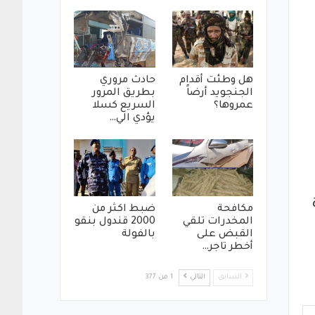
هل وطئت أقدام
حادث مروري
الجنجويد أرضاً
بطريق المرور
عمروها؟
السريع كسلا
يؤدي الي…
مكافحة
ضبط اكثر من
المخدرات تلقي
2000 قندول بنقو
القبض على
بالفولة
أخطر تاجر…
السابق
التالي
1 من 377