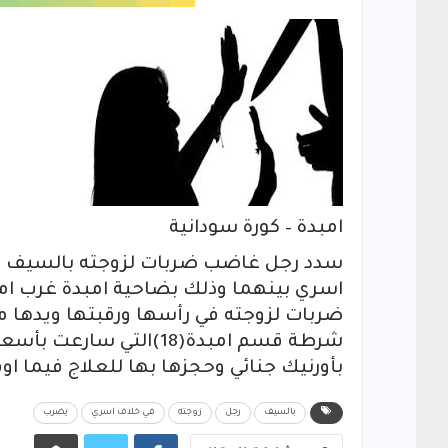
امبدة – كورة سودانية
سدد رجل غاضب ضربات لزوجته بالسيف س
اسري بينهما وذلك بضاحية امبدة غرب امد
ضربات لزوجته في رأسها ورقبتها ويدها مس
شرطة قسم امبدة(18)الت
بأورنيك جنائي وحجزها بها للعلاج فيما 
بالسيف
رجل
زوجته
في خلاف اسري
يضرب