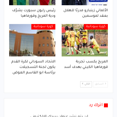
الألماني زينبارو مدربًا للهلال
رئیس رایون سبورت يشرّف
بعقد لموسمين
ودية المريخ وقورماهيا
كورة سودانية
كورة سودانية
المريخ يكسب تجربة
الاتحاد السوداني لكرة القدم
قورماهيا الكيني بهدف أسد
يكون لجنة التسجيلات
برئاسة ابو القاسم العوض
السابق
التالي
اترك رد