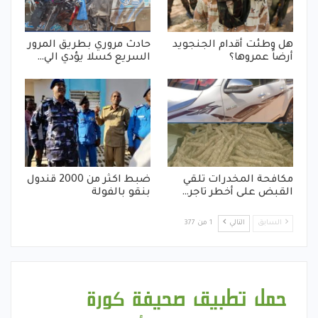
هل وطئت أقدام الجنجويد
حادث مروري بطريق المرور
أرضاً عمروها؟
السريع كسلا يؤدي الي…
مكافحة المخدرات تلقي
ضبط اكثر من 2000 قندول
القبض على أخطر تاجر…
بنقو بالفولة
السابق
التالي
1 من 377