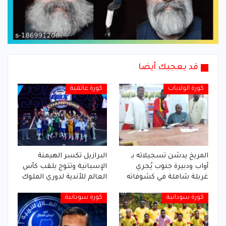
قد يعجبك أيضا
كورة الولايات
كورة عالمية
المريخ يدشن تسجيلاته بـ
البرازيل تكسر الهيمنة
أواب ودبيرة جنوب يُجري
الإسبانية وتتوج بلقب كأس
غربلة شاملة في كشوفاته
العالم للأندية لدوري الملوك
كورة سودانية
كورة سودانية