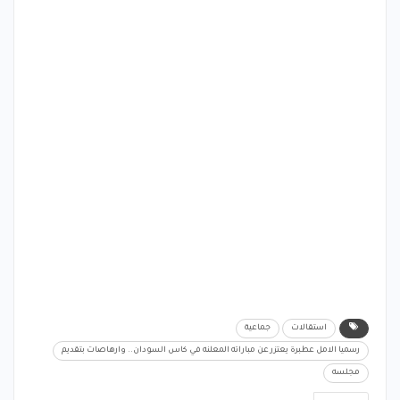
استقالات
جماعية
رسميا الامل عطبرة يعتزر عن مباراته المعلنه في كاس السودان.. وارهاصات بتقديم
مجلسه