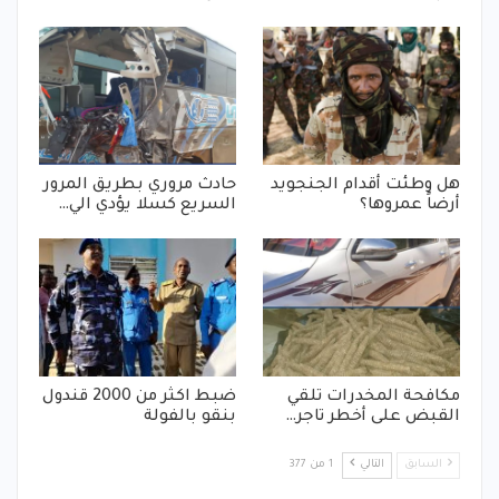
هل وطئت أقدام الجنجويد
حادث مروري بطريق المرور
أرضاً عمروها؟
السريع كسلا يؤدي الي…
مكافحة المخدرات تلقي
ضبط اكثر من 2000 قندول
القبض على أخطر تاجر…
بنقو بالفولة
السابق
التالي
1 من 377