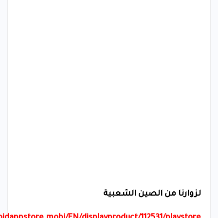
لزوارنا من الصين الشعبية
idappstore.mobi/EN/displayproduct/112531/playstore