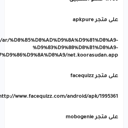
على متجر
apkpure
com/ar/%D8%B5%D8%AD%D9%8A%D9%81%D8%A9-
%D9%83%D9%88%D8%B1%D8%A9-
D9%86%D9%8A%D8%A9/net.koorasudan.app
على متجر
facequizz
http://www.facequizz.com/android/apk/1995361
على متجر
mobogenie