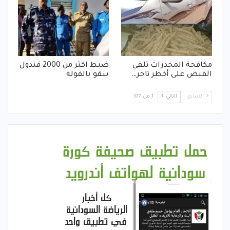
مكافحة المخدرات تلقي
ضبط اكثر من 2000 قندول
القبض على أخطر تاجر…
بنقو بالفولة
السابق
التالي
1 من 377