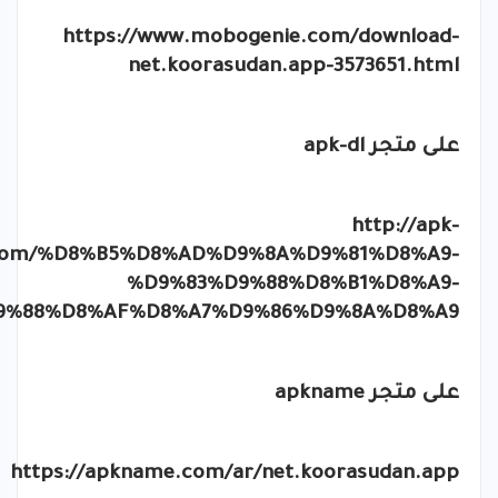
https://www.mobogenie.com/download-
net.koorasudan.app-3573651.html
على متجر
apk-dl
http://apk-
.com/%D8%B5%D8%AD%D9%8A%D9%81%D8%A9-
%D9%83%D9%88%D8%B1%D8%A9-
9%88%D8%AF%D8%A7%D9%86%D9%8A%D8%A9
على متجر
apkname
https://apkname.com/ar/net.koorasudan.app