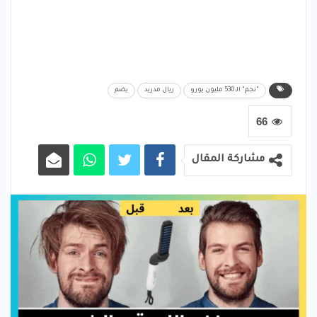
"نجم" الـ 530 مليون يورو
ريال مدريد
يضم
66
مشاركة المقال