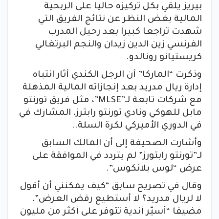
بيريز يلقي بكل تركيزه حاليا على الربحية
المالية بغض النظر عن نتائج الفريق التي
شهدت تراجعا كبيرا بعد رحيل المدرب
الفرنسي زين الدين زيدان والنجم البرتغالي
كريستيانو رونالدو.
وذكرت “الماركا” أن الرجل الكندي أثار انتباه
إدارة ريال مدريد بعد إنجازاته المالية المذهلة
مع شركات تابعة لـ”MLSE”، مثل فريق تورنتو
مابل للهوكي ونادي تورنتو رابترز، المشارك في
في الدوري الأميركي لكرة السلة..
وأشارت الصحيفة إلى أن المالك السابق
لـ”تورنتو رابتورز” لم يتردد في الموافقة على
عرض “لوس بلانكوس”.
وقال في تصريح سابق “كيف يمكنني أن أقول
لا لريال مدريد؟ لا أستطيع رفض العرض”،
مضيفا “أسيّر أندية تتوفر على أكثر من مليون