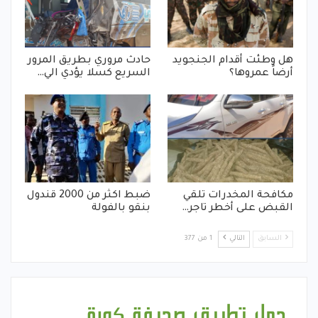
هل وطئت أقدام الجنجويد
حادث مروري بطريق المرور
أرضاً عمروها؟
السريع كسلا يؤدي الي…
مكافحة المخدرات تلقي
ضبط اكثر من 2000 قندول
القبض على أخطر تاجر…
بنقو بالفولة
السابق
التالي
1 من 377