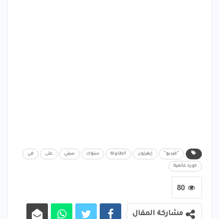
"فيديو"
إيفرتون
الطاولة
ستوك
سيتي
على
في
كورة عالمية
80
مشاركة المقال