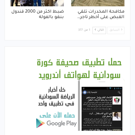
مكافحة المخدرات تلقي
ضبط اكثر من 2000 قندول
القبض على أخطر تاجر…
بنقو بالفولة
السابق
التالي
1 من 377