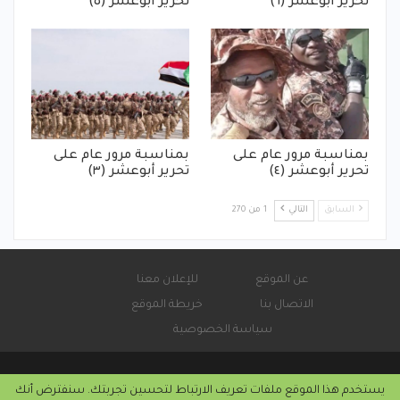
تحرير أبوعشر (٦)
تحرير أبوعشر (٥)
بمناسبة مرور عام على
بمناسبة مرور عام على
تحرير أبوعشر (٤)
تحرير أبوعشر (٣)
السابق
التالي
1 من 270
عن الموقع
للإعلان معنا
الاتصال بنا
خريطة الموقع
سياسة الخصوصية
يستخدم هذا الموقع ملفات تعريف الارتباط لتحسين تجربتك. سنفترض أنك
© 2026 - صحيفة كورة سودانية الإلكترونية.