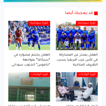
قد يعجبك أيضا
كورة سودانية
كورة سودانية
الهلال يعتذر عن المشاركة
الهلال يختتم مشواره في
في كأس غرب أفريقيا بسبب
“سيكافا” بمواجهة
الظروف المناخية
“جاموس” الجنوب سوداني..
كورة الولايات
كورة الولايات