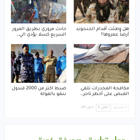
هل وطئت أقدام الجنجويد
حادث مروري بطريق المرور
أرضاً عمروها؟
السريع كسلا يؤدي الي…
مكافحة المخدرات تلقي
ضبط اكثر من 2000 قندول
القبض على أخطر تاجر…
بنقو بالفولة
السابق
التالي
1 من 377