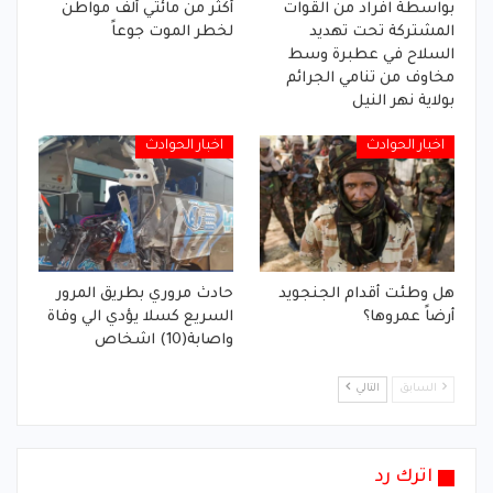
بواسطة افراد من القوات
أكثر من مائتي ألف مواطن
المشتركة تحت تهديد
لخطر الموت جوعاً
السلاح في عطبرة وسط
مخاوف من تنامي الجرائم
بولاية نهر النيل
اخبار الحوادث
اخبار الحوادث
هل وطئت أقدام الجنجويد
حادث مروري بطريق المرور
أرضاً عمروها؟
السريع كسلا يؤدي الي وفاة
واصابة(10) اشخاص
السابق
التالي
اترك رد