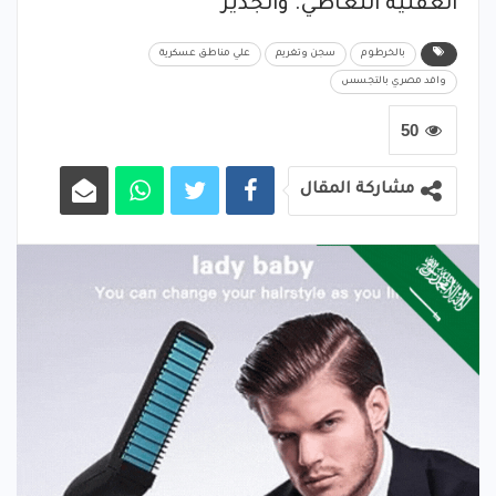
العقلية التعاطي. والجدير
بالخرطوم
سجن وتغريم
علي مناطق عسكرية
وافد مصري بالتجسس
50
مشاركة المقال