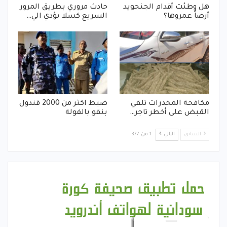
هل وطئت أقدام الجنجويد
حادث مروري بطريق المرور
أرضاً عمروها؟
السريع كسلا يؤدي الي…
مكافحة المخدرات تلقي
ضبط اكثر من 2000 قندول
القبض على أخطر تاجر…
بنقو بالفولة
السابق
التالي
1 من 377