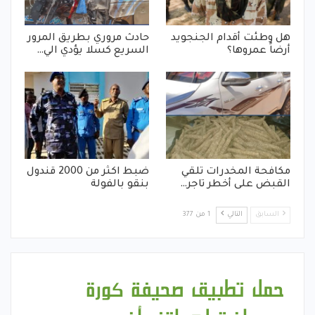
هل وطئت أقدام الجنجويد
حادث مروري بطريق المرور
أرضاً عمروها؟
السريع كسلا يؤدي الي…
مكافحة المخدرات تلقي
ضبط اكثر من 2000 قندول
القبض على أخطر تاجر…
بنقو بالفولة
السابق
التالي
1 من 377