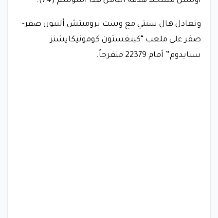
أوستن مسجلاً هدفه الثامن هذا الموسم (74).
وتعادل هال سيتي مع وست بروميتش ألبيون صفر-
صفر على ملعب “كينغستون كومونيكايشنز
ستايدوم” أمام 22379 متفرجاً.