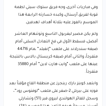
وفي مباريات آخرى، وجه فريق ستوك سيتي لطمة
قوية لفريق أرسنال، وكبده خسارته الرابعة هذا
الموسم بالفوز عليه بثلاثة أهداف لهدفين.
ولم يكن مصير ليفربول التاسع وتوتنهام العاشر
أفضل، فسقط الأول في فخ التعادل السلبي أمام
ضيفه سندرلاند على ملعب “إنفيلد” ـمام 44716
متفرجاً، والثاني أمام ضيفه كريستال بالاس بالنتيجة
عينها على ملعب “وايت هارت لاين” أمام 35880
متفرجاً.
وابتعد كوينز بارك رينجرز عن منطقة القاع مؤقتاً بعد
فوزه على بيرنلي 2-صفر على ملعب “لوفتوس رود”،
وسجل للفائز الهولندي ليروي فير (51) وتشارلي