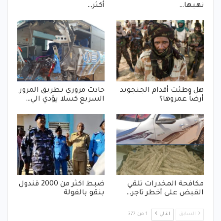
نهبها…
أكثر…
هل وطئت أقدام الجنجويد
حادث مروري بطريق المرور
أرضاً عمروها؟
السريع كسلا يؤدي الي…
مكافحة المخدرات تلقي
ضبط اكثر من 2000 قندول
القبض على أخطر تاجر…
بنقو بالفولة
السابق
التالي
1 من 377