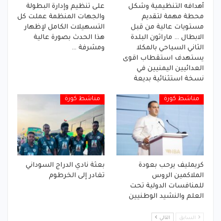
أهدافه التنظيمية وشكل
على تنظيم وإدارة البطولة
محطة مهمة لتقديم
والجهات المنظمة عملت كل
مستويات عالية من قبل
التسهيلات الكامل لإظهار
الابطال … ماراثون البلدة
هذا الحدث بصورة عالية
الثاني السياحي بالمكلا
ومشرفة …
يستهدف استقطاب اقوى
العدائيين اليمنيين في
نسخة استثنائية بديعة
مناشط كورة
مناشط كورة
كريمليف يرحب بعودة
بعثة نادي الدراج السوداني
الملاكمين الروس
تغادر إلى الخرطوم
للمنافسات الدولية تحت
العلم والنشيد الوطنيين
السابق
التالي