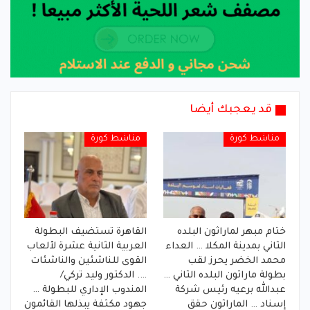
قد يعجبك أيضا
مناشط كورة
مناشط كورة
ختام مبهر لماراثون البلده
القاهرة تستضيف البطولة
الثاني بمدينة المكلا … العداء
العربية الثانية عشرة لألعاب
محمد الخضر يحرز لقب
القوى للناشئين والناشئات
بطولة ماراثون البلده الثاني …
…. الدكتور وليد تركي/
عبدالله برعيه رئيس شركة
المندوب الإداري للبطولة …
إسناد … الماراثون حقق
جهود مكثفة يبذلها القائمون