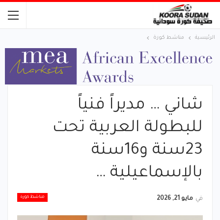
الرئيسية
مناشط كورة
شاني … مديراً فنياً
للبطولة العربية تحت
23سنة و16سنة
بالإسماعيلية …
مناشط كورة
في
مايو 21, 2026