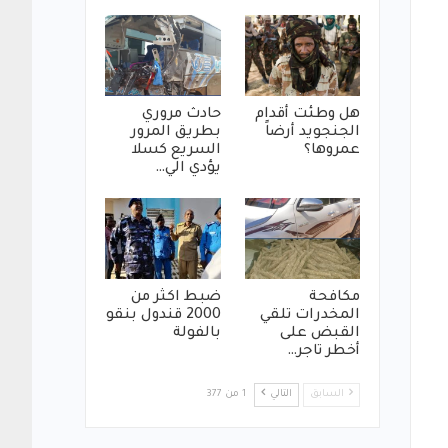
هل وطئت أقدام
حادث مروري
الجنجويد أرضاً
بطريق المرور
عمروها؟
السريع كسلا
يؤدي الي…
مكافحة
ضبط اكثر من
المخدرات تلقي
2000 قندول بنقو
القبض على
بالفولة
أخطر تاجر…
السابق
التالي
1 من 377