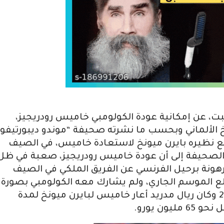
ت، عن إمكانية عودة الكولومبي خاميس رودريجيز،
خ الألماني وبحسب ما نشرته صحيفة “موندو ديبورتيفو”
ا مع نظيره بايرن ميونخ لاستعادة خاميس، في الصيف
 الصحيفة إلى أن عودة خاميس رودريجيز، صعبة في ظل
مرهونة برحيل الفرنسي عن الفريق الملكي في الصيف
ع الموسم الجاري، ولم يشارك معه الكولومبي بصورة
مستمرة منذ قيادته للريال في 4 يناير 2016 وكان ريال مدريد أعار خاميس لبايرن ميونخ لمدة