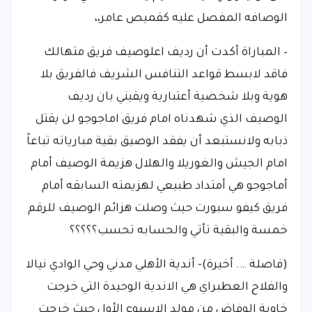
الوصافه المفصل عليه كقميص عامر،،
– المباراة أكدت أن رديف اعلوصيف فريق متهالك
فاقد لابسط قواعد التنافس الشريف فالفريق بلا
هوية وبلا شخصية أعتبارية ويقيني بان رديف
الوصيف الذي شهدناه امام فريق اماجوجو لن يقتل
ذبابه ولانستبعد أن يفقد الوصيق بقية مبارياته تباعاً
امام الجيش والغوريلا والهلال هزيمة الوصيف أمام
أماجوجو هي أمتداد طبيعي لهزيمته السابقه أمام
فريق كيفو سبورت حيث وصلت هزائم الوصيف للرقم
خمسة والبقية تأتي والحسابه تحسب؟؟؟؟؟
(فاصلة …. أخيرة)- أندية الأهلي مدني وحي الوادي نيالا
والفلاح العطبراي هي الاندية الوحيدة التي خرجت
خاوية الوفاض من مولد الاسبوع الأول حيث خرجت