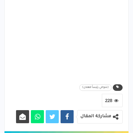
(شوقي رئيساً للهلال)
228
مشاركة المقال