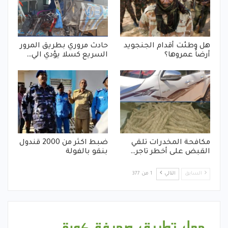
هل وطئت أقدام الجنجويد
حادث مروري بطريق المرور
أرضاً عمروها؟
السريع كسلا يؤدي الي…
مكافحة المخدرات تلقي
ضبط اكثر من 2000 قندول
القبض على أخطر تاجر…
بنقو بالفولة
السابق
التالي
1 من 377