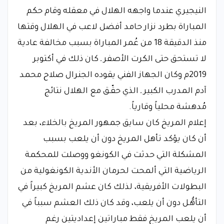
النيجيري عندما واجهه الهلال في معقله وقام حكم
المباراة بطرد نزار حامد أفضل لاعب في الهلال وقتها
منذ الدقيقة 18 من عُمر المباراة بسبب مخالفة عادية
لا تستحق حتى الكرت الأصفر ـ كان ذلك في أكتوبر
2019م وكان الجهاز الفني يقوده الجنرال صلاح محمد
آدم المدرب الكبير ـ الذي حقّـق مع الهلال نتائج
مُدهشة محلياً وقارياً.
إعلام المريخ كان سايق جمهور المريخ بالخلاء، بعد
أن كان يؤكد تأهل المريخ دون أن يلعب بسبب
المشكلة التي حدثت في الكونغو ووصلت للمحكمة
الرياضية التي ألمحت لحرمان الأندية الكونغولية من
البطولات الأفريقية، لذلك كان عشم المريخ كبيراً في
التأهُّـل دون أن يلعب، وقد كان ذلك العشم سبباً في
أن يلعب المريخ فقط مباراتين إعداديتين رغم