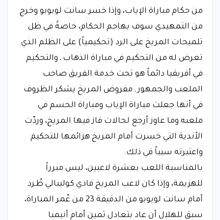
من حكام مباراة الإياب، وإذا خسر سانت لوبوبو وخرج
من التمهيدي سوف يهاجم الحكام، خاصةً في ظل
تلميحات المريخ على الرد (تحكيمياً) على الظلم الذي
تعرض له من التحكيم في مباراة الذهاب ـ والتحكيم
في أفريقيا دائماً هو تحت خدمة الفريق صاحب
الملعب والجمهور ـ مفروض المريخ يشكر الظروف
في أنها جعلت مباراة الإياب ومباراة الحسم في
ملعبه وما عاوز أرجع لحالات فاز فيها المريخ، وردّت
الأندية التي خسرت أمام المريخ هزائمها للتحكيم
واعتبرته سبباً في ذلك.
بالمناسبة اللعب بعشرة لاعبين، ليس مبرراً
للهزيمة، وإذا كان لاعب المريخ فادي كوليبالي طُـرد
أمام سانت لوبوبو من الدقيقة 23 من عُمر المباراة،
سبق للهلال أن عاد بتعادل ثمين أمام أنيمبا