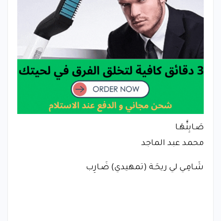
صَـابِنَّهَـا
محمد عبد الماجد
شَـامِـي لي ريحَـة (تمهيدي) ضَـارِب