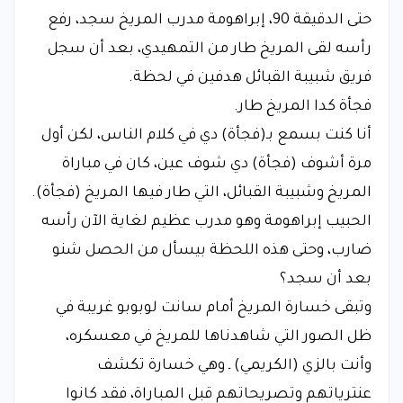
حتى الدقيقة 90، إبراهومة مدرب المريخ سجد، رفع
رأسه لقى المريخ طار من التمهيدي، بعد أن سجل
فريق شبيبة القبائل هدفين في لحظة.
فجأة كدا المريخ طار.
أنا كنت بسمع بـ(فجأة) دي في كلام الناس، لكن أول
مرة أشوف (فجأة) دي شوف عين، كان في مباراة
المريخ وشبيبة القبائل، التي طار فيها المريخ (فجأة).
الحبيب إبراهومة وهو مدرب عظيم لغاية الآن رأسه
ضارب، وحتى هذه اللحظة بيسأل من الحصل شنو
بعد أن سجد؟
وتبقى خسارة المريخ أمام سانت لوبوبو غريبة في
ظل الصور التي شاهدناها للمريخ في معسكره،
وأنت بالزي (الكريمي) ـ وهي خسارة تكشف
عنترياتهم وتصريحاتهم قبل المباراة، فقد كانوا