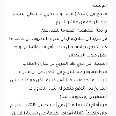
الوست.
هسع في (سيك) لافة.. وأنا نخرتي ما بتجلي، بتجيب
ليك الريحة من عاشر شارع.
وريحة التمهيدي أصلو ما بتغبى عليّ.
في مريخابي زعلان قال لي شوف الظروف دي قاصدانا
كيف؟ نحن نواجه بطل جنوب أفريقيا، والهلال يواجه
بطل جنوب السودان.
النتيجة التي خرج بها المريخ في مباراة الذهاب
منطقية، وفرصة المريخ في التعويض في مباراة
الإياب متاحة ونسبة التأهل كبيرة ـ لكن مع ذلك ناس
المريخ ديل أتوقع منهم أي شئ ـ الخروج من
التمهيدي (متعودة دائماً).
مرة أمام شبيبة القبائل في أغسطس 2019م، المريخ
كان متقدماً بثلاثة أهداف نظيفة على شبيبة القبائل