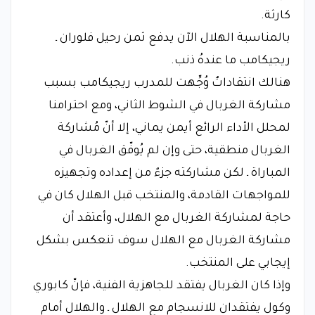
كارثة.
بالمناسبة الهلال الآن يدفع ثمن رحيل فلوران ـ
ريجيكامب ما عندهُ ذنب.
هنالك انتقاداتٌ وُجِّهت للمدرب ريجيكامب بسبب
مشاركة الغربال في الشوط الثاني، ومع احترامنا
لمحلل الأداء الرائع أيمن يماني، إلا أنّ مُشاركة
الغربال منطقية، حتى وإن لم يُوفّق الغربال في
المباراة ـ لكن مشاركته جزءٌ من إعداده وتجهيزه
للمواجهات القادمة، والمنتخب قبل الهلال كان في
حاجة لمشاركة الغربال مع الهلال، وأعتقد أن
مشاركة الغربال مع الهلال سوف تنعكس بشكل
إيجابي على المنتخب.
وإذا كان الغربال يفتقد للجاهزية الفنية، فإنّ كابوري
وكول يفتقدان للانسجام مع الهلال ـ والهلال أمام