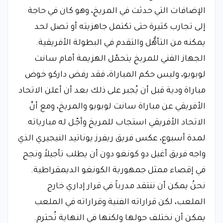
الإضافات التي حدثت في المريخ، وهو كان في حاجة
إلى تجارب كثيرة حتى تكتمل جاهزيته أو تصل لحد
يمكنه من التأهُّل والتقدم في البطولة الأفريقية.
الجهاز الفني للمريخ يتحمّل الهزيمة أمام سانت
لوبوبو، وليس حكم المباراة، فقد رفض داركو خوض
مباراة ودية قبل أن يُجبر على ذلك بعد أن أعلن الاتحاد
الأفريقي عن مباراة سانت لوبوبو والمريخ، ومع أنّ
الاتحاد الأفريقي استجاب للمريخ وأجّـل له مبارياته
لمدة أسبوع، عكس فريق ريفرز يوناتيد النيجيري الذي
واجه فريق أغيل دو كونغو دون أن يطلب تأجيلاً ونجح
في إقصاء ممثل جمهورية الكونغو الديمقراطية.
نحنُ يمكن أن ننتقد مدرباً في قرار إداري خارج
الملعب، لكن قراراته الفنية وقراراته في الملعب
يمكن أن نختلف حولها ولكنها في النهاية تُحترم.