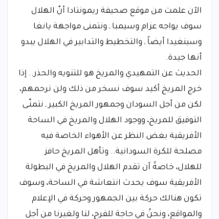
الآن علمت من موقع صحيفة ريمونتادا أنّ الهلال
سوف يواجه عزام وسيمبا ـ ونتمنى مواجهة يانغا
وسينغيدا أيضاً ـ والتخطيط والتدابير في الهلال يبدو
أنها جيدة.
الحديث عن التمهيدي والمريخ هو للتنويه والحذر.. إذا
خرج المريخ أكيد سوف نسخر من ذلك ولن نرحمهم،
لكن من أجل السودان وجمهور المريخ الكبير ـ نتمنّـى
التوفيق للمريخ، ووجود الهلال والمريخ في الساحة
الأفريقية بغض النظر عن الأهواء الخاصة فيه
مصلحة للكرة السودانية.. وتأهل المريخ حافز
للهلال، خاصةً أن تقدم الهلال والمريخ في البطولة
الأفريقية سوف يحدث انتعاشة في الساحة، وسوف
تكون هنالك حركة بين الجمهور وحركة في الإعلام
والمواقع، ونحنُ في حاجة للفرح، لنا ولغيرنا من أجل