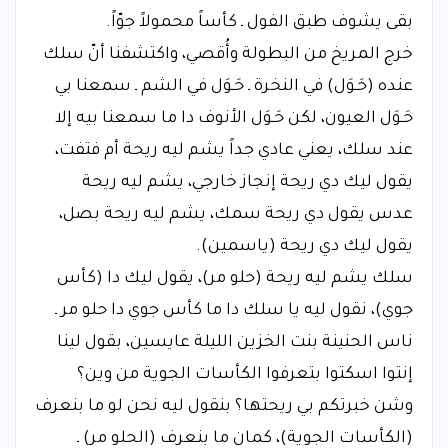
بقى يشوف طبق الفول ـ كأساً محمولاً جوّاً.
خرج المريخ من البطولة وأُقصي، واكتشفنا أنّ سلك
عنده (حَـوَل) في النخرة ـ حَـوَل في الشم ـ سمعنا بي
حَـوَل العيون، لكن حَـوَل الأنوف دا ما سمعنا بيه إلا
عند سلك، يعني عادي جداً يشم ليه ريحة أم فتفت،
يقول ليك دي ريحة إنجاز خارجي، يشم ليه ريحة
عدس يقول دي ريحة سمك، يشم ليه ريحة بصل،
يقول ليك دي ريحة (ياسمين).
سلك يشم ليه ريحة (حلو مر)، يقول ليك دا (كأس
جوي)، نقول ليه يا سلك دا ما كأس جوي دا حلو مر ـ
ناس الحنينة بنت الخزين الليلة عايسين، بقول لينا
إنتوا اسكتوا بتعرفوا الكأسات الجوية من وين؟
وشن خبرتكم بي ريحتها؟ بنقول ليه نحن لو ما بنعرف
(الكأسات الجوية)، كمان ما بنعرف (الحلو مر) ـ