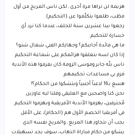
هزيمة لن نراها مرة أخرى ـ لكن ناس المريخ من أول
مطَـب، طلعوا يتكلّموا عن (التحكيم).
رجعوا بينا عشرين سنة للخلف، عندما كنا نرد أي
خسارة للتحكيم.
ما هي فائدة أجانبكم؟ وجهازكم الفني شغال شنو؟
إذا كان لسه بتعلقوا هزائمكم على شماعة التحكيم.
ناس بلّه جابر وموسى الزومة كان بفرموا هذه الأندية
فرم بي مساعدات تحكيمهم.
هسع بـ16 لاعباً أجنبياً وبتشكوا من الحكام؟!
نحن كنا واضحين مع العليقي وقلنا ليه عاوزين
مُحترفين، يهزموا الأندية الأفريقية ويهزموا التحكيم.
في أفريقيا الخصم الأول هم (الحكام)، على الأقل
يجب أن نتجاوز هذا المربع ـ والمريخ نفسه الذي
يشكو من حكام مباراة الذهاب، سوف يجد تسهيلات