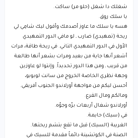
شغلك دا شغل (حلو مر) ساكت.
يا سلك روق.
هسه يا سلك ما عاوز أصدمك وأقول ليك شامِي لي
ريحة (تمهيدي) ضارب ـ لو مافي الدور التمهيدي
الأول في الدور التمهيدي التاني. في ريحة طاقة، مرات
أشعر أنها جاية من بعيد ومرات بشعر أنها طالعة
من قريب ـ ومن هذا الدور تحديداً. وإنتوا لو عاوزين
وجهة نظري الخاصة الخروج من سانت لوبوبو،
أحسن ليكم من مواجهة أورلاندو الجنوب أفريقي.
ومالكم ومال القرع.
أورلاندو شغال أربعات برّه وجوّه.
في (سيك) حايمة.
الغريبة (السيك) قبل ما تقع بتشم ريحتها.
الصنة في الكوتشينة دائماً مقدمة للسيك في