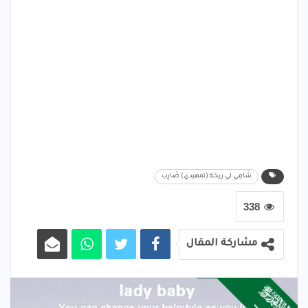
شَـامِـي لي ريحَـة (تمهيدي) ضَـارِب
338
مشاركة المقال