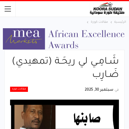
الرئيسية
مقالات كورة
شَـامِـي لي ريحَـة (تمهيدي)
ضَـارِب
مقالات كورة
في
سبتمبر 30, 2025