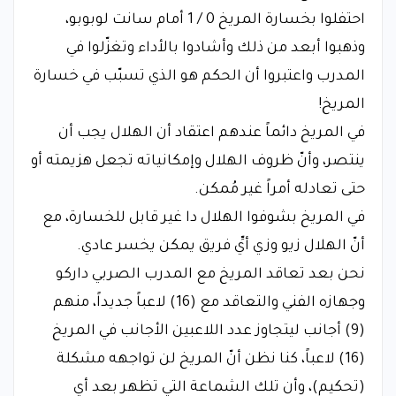
احتفلوا بخسارة المريخ 0 / 1 أمام سانت لوبوبو،
وذهبوا أبعد من ذلك وأشادوا بالأداء وتغزّلوا في
المدرب واعتبروا أن الحكم هو الذي تسبّب في خسارة
المريخ!
في المريخ دائماً عندهم اعتقاد أن الهلال يجب أن
ينتصر، وأنّ ظروف الهلال وإمكانياته تجعل هزيمته أو
حتى تعادله أمراً غير مُمكن.
في المريخ بشوفوا الهلال دا غير قابل للخسارة، مع
أنّ الهلال زيو وزي أيِّ فريق يمكن يخسر عادي.
نحن بعد تعاقد المريخ مع المدرب الصربي داركو
وجهازه الفني والتعاقد مع (16) لاعباً جديداً، منهم
(9) أجانب ليتجاوز عدد اللاعبين الأجانب في المريخ
(16) لاعباً، كنا نظن أنّ المريخ لن تواجهه مشكلة
(تحكيم)، وأن تلك الشماعة التي تظهر بعد أي