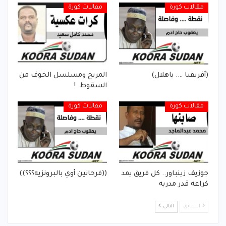
مقالات كورة
مقالات كورة
(أفريقيا …. ياهلال)
المريخ ومسلسل الخوف من
السقوط..!
مقالات كورة
مقالات كورة
جوزيف زينباور.. كل فريق يمد
((فرحانين أوي بالبرونزيه؟؟؟))
كراعه قدر مدربه
السابق
التالي