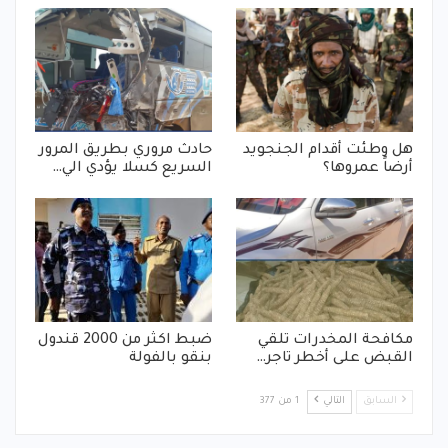
هل وطئت أقدام الجنجويد
حادث مروري بطريق المرور
أرضاً عمروها؟
السريع كسلا يؤدي الي…
مكافحة المخدرات تلقي
ضبط اكثر من 2000 قندول
القبض على أخطر تاجر…
بنقو بالفولة
السابق
التالي
1 من 377