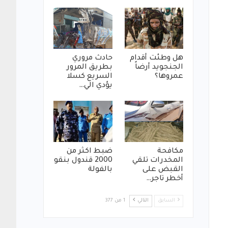
هل وطئت أقدام
حادث مروري
الجنجويد أرضاً
بطريق المرور
عمروها؟
السريع كسلا
يؤدي الي…
مكافحة
ضبط اكثر من
المخدرات تلقي
2000 قندول بنقو
القبض على
بالفولة
أخطر تاجر…
السابق
التالي
1 من 377