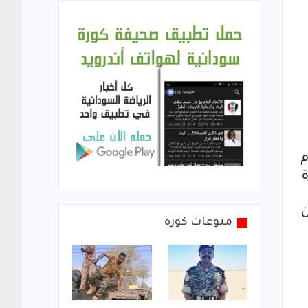
م
ن
منوعات كورة