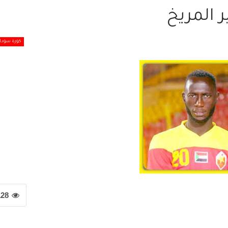
 المريخ
كورة سودان
128