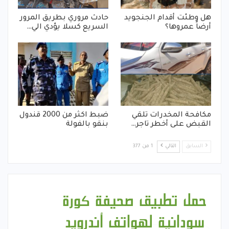
هل وطئت أقدام الجنجويد
حادث مروري بطريق المرور
أرضاً عمروها؟
السريع كسلا يؤدي الي…
مكافحة المخدرات تلقي
ضبط اكثر من 2000 قندول
القبض على أخطر تاجر…
بنقو بالفولة
السابق
التالي
1 من 377