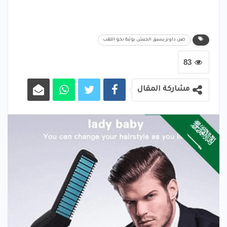
صن داونز يسبق الجيش بوثبة نحو اللقب
83
مشاركة المقال