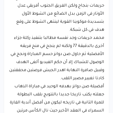
حريمات بنجاح ولكن الفريق الجنوب أفريقي عدل
الأوتار في الزمن بدل الضائع من الشوط الأول
بتسديدة موكوينا القوية لينتهى الشوط على وقع
هدف في كل شبكة.
محمد حريمات وجد نفسه مطالبا بتنفيذ ركلة جزاء
آخرى بالدقيقة 77 ولكنه لم ينجح في منح فريقه
الأفضلية ثم حاول صن دوانز حسم المباراة ونجح في
الوصول للشباك إلا أن حكم الفيديو ألغى الهدف
وقبيل صافرة النهاية اهدر الجيش فرصتين محققتين
كادتا تغيير مصير اللقب.
أفضيلة صن دوانز بهدفه الوحيد في مباراة الذهاب
جعلته يكتب تاريخا جديدا بالتتويج بلقب البطولة
للمرة الثانية في تاريخه ليكون من أفضل أندية القارة
السمراء في العقد الأخير حيث نال الكأس مرتين