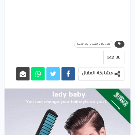
صن داونز يكتب تاريخا جديدا
142
مشاركة المقال