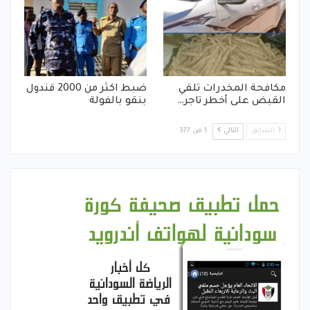
مكافحة المخدرات تلقي
ضبط اكثر من 2000 قندول
القبض على أخطر تاجر…
بنقو بالفولة
السابق
التالي
1 من 377