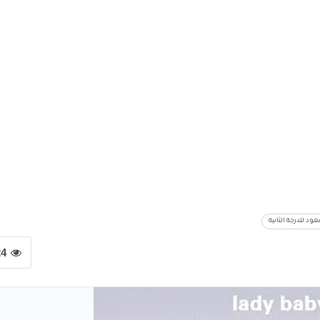
د للدرجة الثانية
24