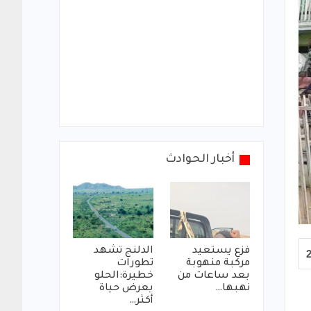
أخبار الحوادث
فزع يستعيد
الدلنج تشهد
مركبة منهوبة
تطورات
بعد ساعات من
خطيرة:الحلو
نهبها…
يعرض حياة
أكثر…