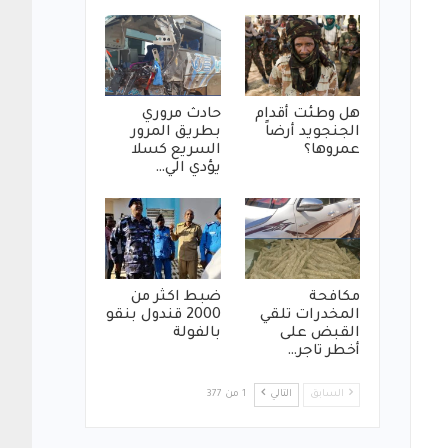
هل وطئت أقدام
حادث مروري
الجنجويد أرضاً
بطريق المرور
عمروها؟
السريع كسلا
يؤدي الي…
مكافحة
ضبط اكثر من
المخدرات تلقي
2000 قندول بنقو
القبض على
بالفولة
أخطر تاجر…
السابق
التالي
1 من 377