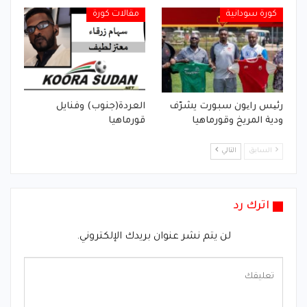
كورة سودانية
مقالات كورة
رئیس رایون سبورت يشرّف
العردة(جنوب) وفنايل
ودية المريخ وقورماهيا
قورماهيا
السابق
التالي
اترك رد
لن يتم نشر عنوان بريدك الإلكتروني.