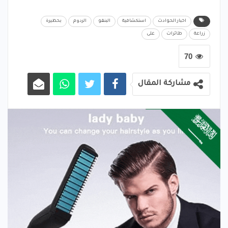
اخبار الحوادث
استكشافية
البنقو
الردوم
بحظيرة
زراعة
طائرات
على
70
مشاركة المقال