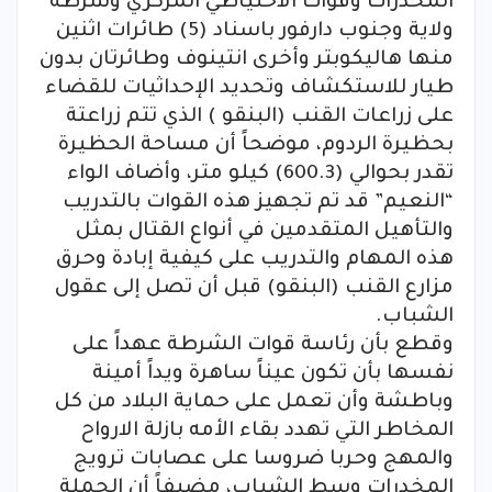
المخدرات وقوات الاحتياطي المركزي وشرطة
ولاية وجنوب دارفور باسناد (5) طائرات اثنين
منها هاليكوبتر وأخرى انتينوف وطائرتان بدون
طيار للاستكشاف وتحديد الإحداثيات للقضاء
على زراعات القنب (البنقو ) الذي تتم زراعتة
بحظيرة الردوم، موضحاً أن مساحة الحظيرة
تقدر بحوالي (600.3) كيلو متر، وأضاف الواء
“النعيم” قد تم تجهيز هذه القوات بالتدريب
والتأهيل المتقدمين في أنواع القتال بمثل
هذه المهام والتدريب على كيفية إبادة وحرق
مزارع القنب (البنقو) قبل أن تصل إلى عقول
الشباب.
وقطع بأن رئاسة قوات الشرطة عهداً على
نفسها بأن تكون عيناً ساهرة ويداً أمينة
وباطشة وأن تعمل على حماية البلاد من كل
المخاطر التي تهدد بقاء الأمه بازلة الارواح
والمهج وحربا ضروسا على عصابات ترويج
المخدرات وسط الشباب، مضيفاً أن الحملة