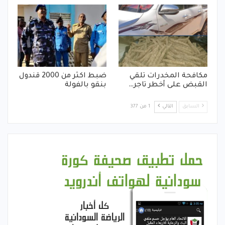
مكافحة المخدرات تلقي
ضبط اكثر من 2000 قندول
القبض على أخطر تاجر…
بنقو بالفولة
السابق
التالي
1 من 377