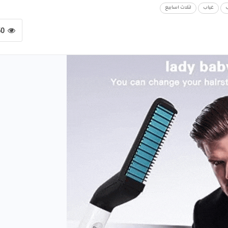
غياب
لثلاث اسابيع
50