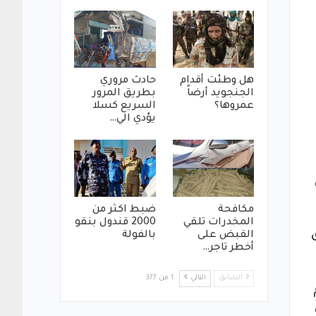
هل وطئت أقدام
حادث مروري
الجنجويد أرضاً
بطريق المرور
عمروها؟
السريع كسلا
يؤدي الي…
مكافحة
ضبط اكثر من
المخدرات تلقي
2000 قندول بنقو
القبض على
بالفولة
أخطر تاجر…
السابق
التالي
1 من 377