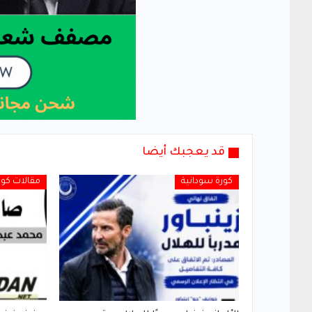
قد يعجبك أيضا
كورة سودانية
مقالات كور