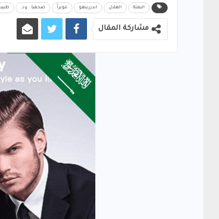
البعثة
الهلال
اندرزينهو
تنويراً
صحفيا.. ود.
طبيب
مشاركة المقال