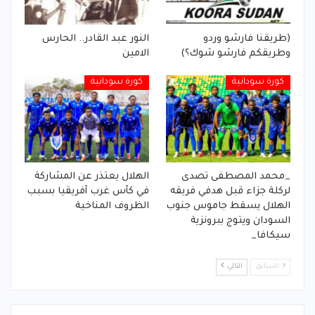
(طريقنا فارشو وردو
النور عبد القادر.. الحارس
وطريقكم فارشو شوك؟)
الامين
كورة سودانية
كورة سودانية
_محمد المصطفى تصدى
الهلال يعتذر عن المشاركة
لركلة جزاء قبل هدفي فريقه
في كأس غرب أفريقيا بسبب
الهلال يسقط جاموس جنوب
الظروف المناخية
السودان ويتوج ببرونزية
سيكافا_
السابق
التالي