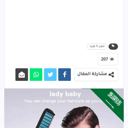
فنون X كورة
207
مشاركة المقال