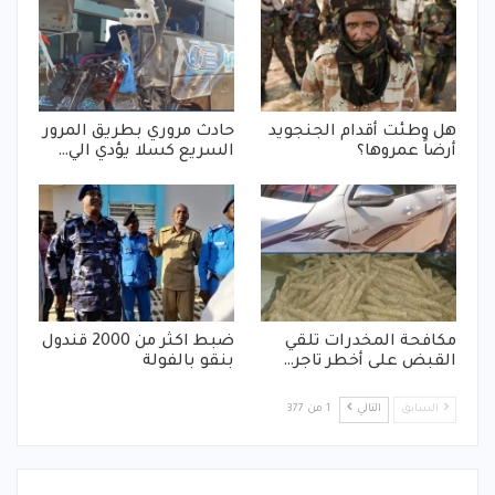
هل وطئت أقدام الجنجويد
حادث مروري بطريق المرور
أرضاً عمروها؟
السريع كسلا يؤدي الي…
مكافحة المخدرات تلقي
ضبط اكثر من 2000 قندول
القبض على أخطر تاجر…
بنقو بالفولة
السابق
التالي
1 من 377