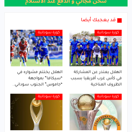
قد يعجبك أيضا
كورة سودانية
كورة سودانية
الهلال يعتذر عن المشاركة
الهلال يختتم مشواره في
في كأس غرب أفريقيا بسبب
“سيكافا” بمواجهة
الظروف المناخية
“جاموس” الجنوب سوداني..
كورة سودانية
كورة سودانية