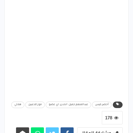
أحضر كيس
عبدالمنعم جميل: اتحدى اي عضو
موز للاعبين
ﻫﻼﻟﻲ
178