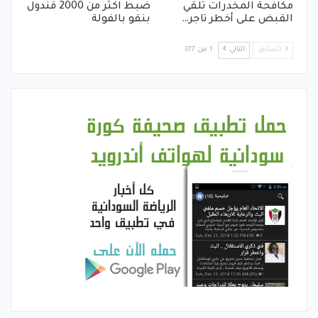
مكافحة المخدرات تلقي
ضبط اكثر من 2000 قندول
القبض على أخطر تاجر…
بنقو بالفولة
السابق
التالي
1 من 377