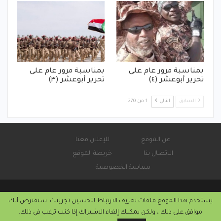
بمناسبة مرور عام على
بمناسبة مرور عام على
تحرير أبوعشر (٤)
تحرير أبوعشر (٣)
السابق
التالي
1 من 270
عن الموقع
للإعلان معنا
الاتصال بنا
خريطة الموقع
سياسة الخصوصية
يستخدم هذا الموقع ملفات تعريف الارتباط لتحسين تجربتك. سنفترض أنك
© 2026 - صحيفة كورة سودانية الإلكترونية.
موافق على ذلك ، ولكن يمكنك إلغاء الاشتراك إذا كنت ترغب في ذلك.
التركيب والاستضافة من
كريستا هوست