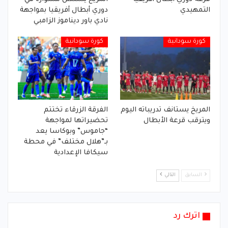
التمهيدي
دوري أبطال أفريقيا بمواجهة
نادي باور ديناموز الزامبي
كورة سودانية
كورة سودانية
المريخ يستانف تدريباته اليوم
الفرقة الزرقاء تختتم
ويترقب قرعة الأبطال
تحضيراتها لمواجهة
“جاموس” وبوكاسا يعد
بـ”هلال مختلف” في محطة
سيكافا الإعدادية
السابق
التالي
اترك رد