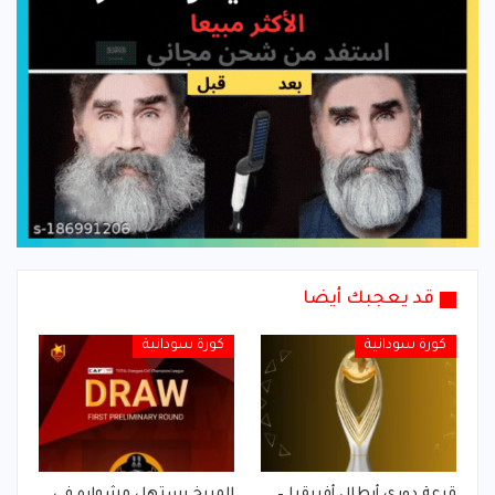
قد يعجبك أيضا
كورة سودانية
كورة سودانية
قرعة دوري أبطال أفريقيا –
المريخ يستهل مشواره في