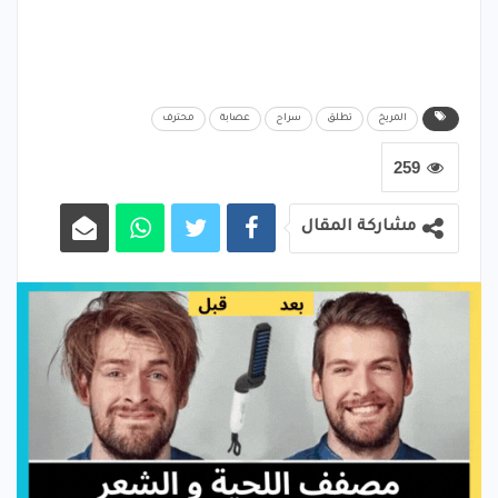
المريخ
تطلق
سراح
عصابة
محترف
259
مشاركة المقال