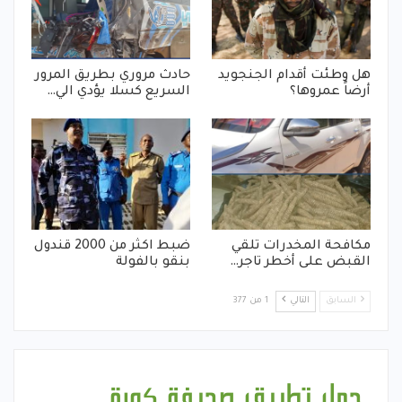
هل وطئت أقدام الجنجويد
حادث مروري بطريق المرور
أرضاً عمروها؟
السريع كسلا يؤدي الي…
مكافحة المخدرات تلقي
ضبط اكثر من 2000 قندول
القبض على أخطر تاجر…
بنقو بالفولة
السابق
التالي
1 من 377