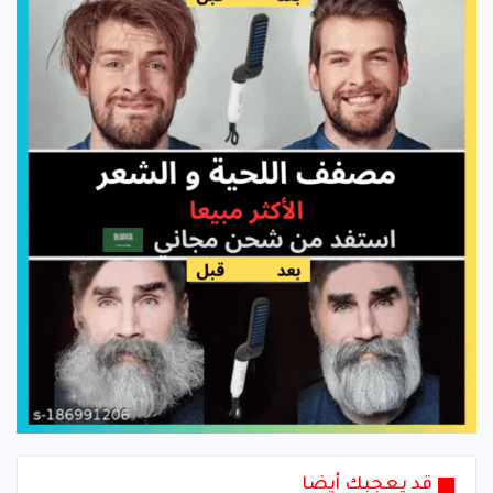
قد يعجبك أيضا