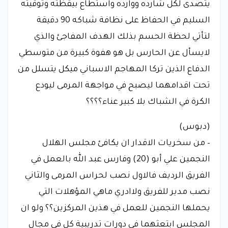
يتصدى لكل شارده ووارده واستطاع بيقظته وتوقيته
السليم في الحفاظ على نظافة شباكه 90 دقيقة
لتأتي لحظة الحسم بذلك الهدف المفاجئ والذي
لايسأل عن الحارس بل هو هفوة كبيرة من متوسطي
الدفاع الذين تركا المهاجم الاسباني ميكل يتسلل من
تحت اقدامهما ليصبح في مواجهة المرمى ليودع
الكرة في الشباك بلا كبير عناء؟؟؟؟
(دبوس)
– من سخريات الاقدار ان يكافئ مجلس الهلال
النجمين علي أبو (20) وفارس عبد الله بالعمل في
الفريق الرديف فالاول نصب لحراس المرمى والثاني
نصب مدير للفريق ولاادري ماهي المؤهلات التي
يحملها النجمين للعمل في هذين المركزين؟؟ ولو ان
المجلس ابتعثهما في دورات تدريبية كل في مجال