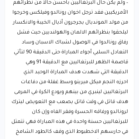
– ولم يكن حال البرتغاليين باحسن حالاً من نظرائهم
الأمريكيين فقد ترجل اخوان رونالدو وفيلكس وخرجوا
من مولد المونديال يجرجرون أذيال الخيبة والانكسار
ليلحقوا بنظرائهم الالمان والهولنديين حيث فشل
رفاق رونالدوا في الوصول لشباك الاسبان وساد
التعادل السلبي أجواء المباراة حتى الدقيقة 90 لتأتي
قاصمة الظهر للبرتغاليين مع الدقيقة 91 وهي
الدقيقة التي شهدت هدف المباراة الوحيد الذي
احرزه النجم ميكل ميرينو وسط غفلة من دفاعات
البرتغاليين لينبري من بينهم ويودع الكرة في المرمى
هدف قاتل في وقت قاتل يصعب مع التعويض ليترك
لرونالدو ورفاقه الحسرة وفقر الفاه وإن كان
للبرتغاليين حسنة واحدة في هذه المباراة فهي تتمثل
في حارسهم الاخطبوط الذي وقف كالطود الشامخ