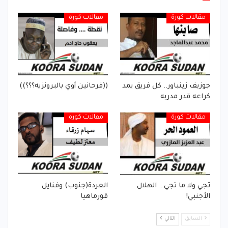
مقالات كورة
مقالات كورة
جوزيف زينباور.. كل فريق يمد
((فرحانين أوي بالبرونزيه؟؟؟))
كراعه قدر مدربه
مقالات كورة
مقالات كورة
تجي ولا ما تجي… الهلال
العردة(جنوب) وفنايل
الأجنبي!
قورماهيا
السابق
التالي