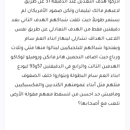
ادركوا هدف التعديل عند الدقيقة 31 عن طريق
لاعبهم مالك تيليمان ولكن صمود الأمريكان لم
يستمر طويلاً حيث تلقت شباكهم الهدف الثاني بعد
دقيقتين فقط من الهدف التعادلي عن طريق نفس
اللاعب الهداف تشارلي لينهار ابناء العم سام
ويفتحوا شباكهم للبلجيكيين لينالوا منها مثني وثلاث
ورباع حيث اضاف النجمين هانز فانكن وروميلو لوكاكو
الهدفين الثالث والرابع في الدقيقتين 57و93 ليودع
ابناء العم سام البطولة ويتواروا خلف الصفوف
مثلهم مثل أبناء عمومتهم الكنديين والمكسيكيين
ومافيش حد احسن من لتسقط معهم مقولة الأرض
تلعب مع أصحابها؟