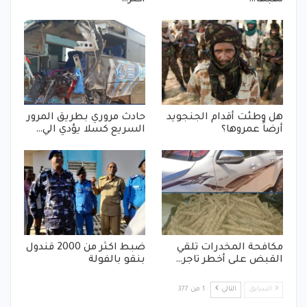
نهبها…
أكثر…
هل وطئت أقدام الجنجويد
حادث مروري بطريق المرور
أرضاً عمروها؟
السريع كسلا يؤدي الي…
مكافحة المخدرات تلقي
ضبط اكثر من 2000 قندول
القبض على أخطر تاجر…
بنقو بالفولة
السابق
التالي
1 من 377