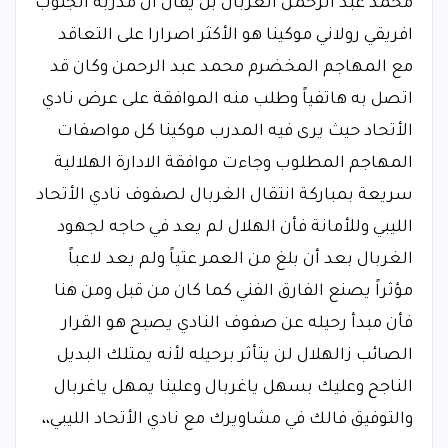
محمد عبد الرحمن الغربال بل يقال أن مدربه الجنوب
افريقي رولاني موكينا هو الأكثر اصرارا على التعاقد
مع المهاجم المخضرم محمد عبد الرحمن وكان قد
اتصل به هاتفياً وطلب منه الموافقة على عرض نادي
الأتحاد حيث يرى فيه المدرب موكينا كل مواصفات
المهاجم المطلوب وجاءت موافقة الادارة الهلالية
سريعة بمباركة انتقال الغربال لصفوف نادي الأتحاد
الليبي وللأمانة فأن الهلال لم يعد في حاجه لجهود
الغربال بعد أن بلغ من العمر عتياً ولم يعد لاعباً
مؤثراً يصنع الفارق الفني كما كان من قبل ومن هنا
فأن مبدأ رحيله عن صفوف النادي يصبح هو القرار
الصائب زالهلال لن يتأثر برحيله لأنه يمتلك البديل
الناجح وعليك بسهل ياغربال وعلينا يمهل ياغربال
والتوفيق فالك في مشاويرك مع نادي الأتحاد الليبي،،