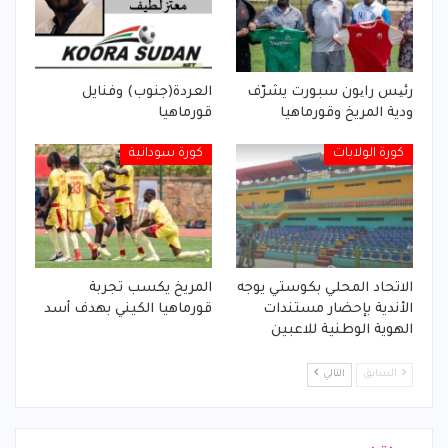
رئیس رایون سبورت يشرّف
العردة(جنوب) وفنايل
ودية المريخ وقورماهيا
قورماهيا
كورة الولايات
كورة سودانية
الاتحاد المحلي بكوستي يوجه
المريخ يكسب تجربة
الأندية بإحضار مستندات
قورماهيا الكيني بهدف أسد
الهوية الوطنية للاعبين
السابق
التالي