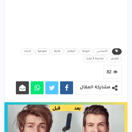
الأساسي
الرماية
النظام
طارئة
عمومية
لاتحاد
لتعديل
مناشط X كورة
82
مشاركة المقال