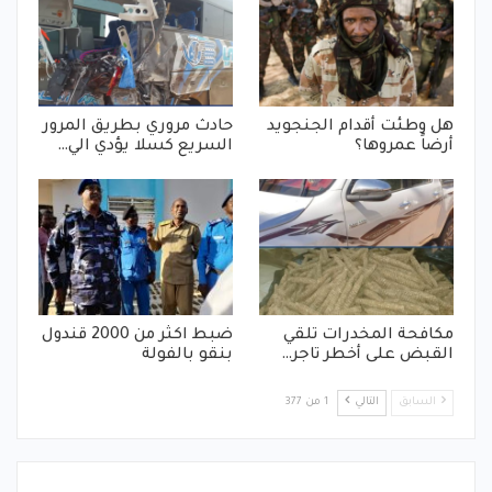
هل وطئت أقدام الجنجويد
حادث مروري بطريق المرور
أرضاً عمروها؟
السريع كسلا يؤدي الي…
مكافحة المخدرات تلقي
ضبط اكثر من 2000 قندول
القبض على أخطر تاجر…
بنقو بالفولة
السابق
التالي
1 من 377