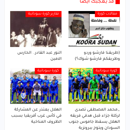
قد يعجبك أيضا
مقالات كورة
تقارير كورة سودانية
(طريقنا فارشو وردو
النور عبد القادر.. الحارس
وطريقكم فارشو شوك؟)
الامين
كورة سودانية
كورة سودانية
_محمد المصطفى تصدى
الهلال يعتذر عن المشاركة
لركلة جزاء قبل هدفي فريقه
في كأس غرب أفريقيا بسبب
الهلال يسقط جاموس جنوب
الظروف المناخية
السودان ويتوج ببرونزية