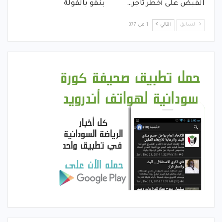
القبض على أخطر تاجر…
بنقو بالفولة
السابق
التالي
1 من 377