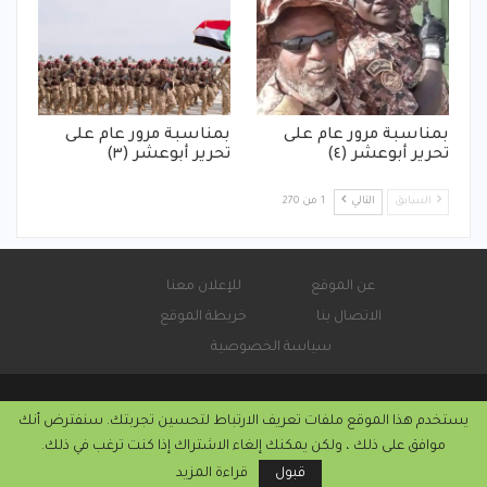
بمناسبة مرور عام على
بمناسبة مرور عام على
تحرير أبوعشر (٤)
تحرير أبوعشر (٣)
السابق
التالي
1 من 270
عن الموقع
للإعلان معنا
الاتصال بنا
خريطة الموقع
سياسة الخصوصية
يستخدم هذا الموقع ملفات تعريف الارتباط لتحسين تجربتك. سنفترض أنك
© 2026 - صحيفة كورة سودانية الإلكترونية.
موافق على ذلك ، ولكن يمكنك إلغاء الاشتراك إذا كنت ترغب في ذلك.
التركيب والاستضافة من
كريستا هوست
قبول
قراءة المزيد