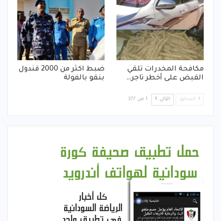
مكافحة المخدرات تلقي
ضبط اكثر من 2000 قندول
القبض على أخطر تاجر…
بنقو بالفولة
السابق
التالي
1 من 377