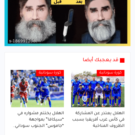
قد يعجبك أيضا
كورة سودانية
كورة سودانية
الهلال يعتذر عن المشاركة
الهلال يختتم مشواره في
في كأس غرب أفريقيا بسبب
“سيكافا” بمواجهة
الظروف المناخية
“جاموس” الجنوب سوداني..