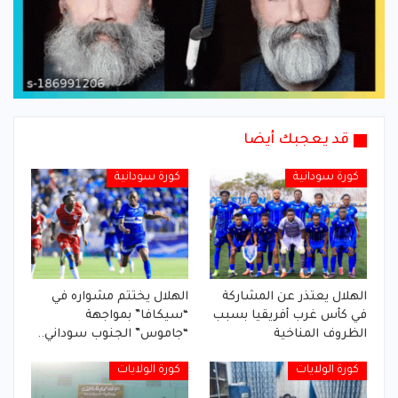
قد يعجبك أيضا
كورة سودانية
كورة سودانية
الهلال يعتذر عن المشاركة
الهلال يختتم مشواره في
في كأس غرب أفريقيا بسبب
“سيكافا” بمواجهة
الظروف المناخية
“جاموس” الجنوب سوداني..
كورة الولايات
كورة الولايات