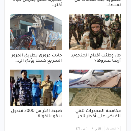
منهوبة بعد ساعات من
خطيرة:الحلو يعرض حياة
نهبها…
أكثر…
هل وطئت أقدام الجنجويد
حادث مروري بطريق المرور
أرضاً عمروها؟
السريع كسلا يؤدي الي…
مكافحة المخدرات تلقي
ضبط اكثر من 2000 قندول
القبض على أخطر تاجر…
بنقو بالفولة
السابق
التالي
1 من 377