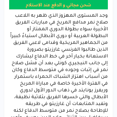
وجد المستوى المهزوز الذي ظهر به اللاعب
صلاح نمر مدافع المريخ في مباريات الفريق
الأخيرة سواء بطولة الدوري الممتاز أو
البطولة العربية أو دوري الأبطال استياءً كبيراً
من الجماهير المريخية وقدامى لاعبي الفريق
الذين طالبوا الفرنسي غارزيتو بضرورة
الاستعانة بخيار آخر في خط الدفاع ليشارك
إلى جانب النيجيري كونلي بعد أن فشل صلاح
نمر في إثبات وجوده في متوسط الدفاع وكان
من أسباب اهتزاز الشباك الحمراء باستمرار
في الفترة الأخيرة خاصة في مباراة المريخ
وريفرز يونايتد في ذهاب الدور الأول لدوري
الأبطال والتي خسرها الفريق بثلاثية نظيفة،
وتفيد المتابعات أن غارزيتو في طريقه
للإطاحة بصلاح نمر من متوسط الدفاع لكنه