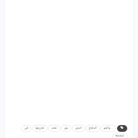
.. وأمير
الدفاع
الدين
بين
علاء
غارزيتو
في
لخلافة