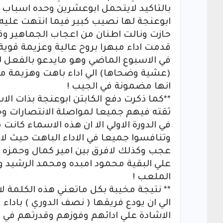
بالتاكيد لايتحمل ابوعشرين وحده اسباب 
ابوعنجة لها نصيب كبير فيما انتهت عليه
حازت ونالت اطنان من اعجاب الجماهير وقن
قدمت اداء مبهرا بروح عالية وعزيمة قوي
في الاسبوع الماضي وهو مايدعو بالفعل للحس
انها مضمونة في الجيب !
**كما ذكرت دفع الكابتن ابوعنجة بذات ال
ثقته فيهم جميعا لمواصلة الانتصارات وح
في الدورة الاولي الا ان هذه الاسماء كان
وتنافسوا جميعا في الاداء الباهت حيث ل
عجب وكذلك لافرق بين امير كمال وحمزه 
علي البقية محمود امبده ومحمد الرشيد 
الملعب !
** نتيجة مخيبة بكل ماتعني هذه الكلمة ل
الي ان يودع فريقها ( نصف الدوري ) باداء
الاشادة علي ادائهم وفوزهم وقدرتهم في ا