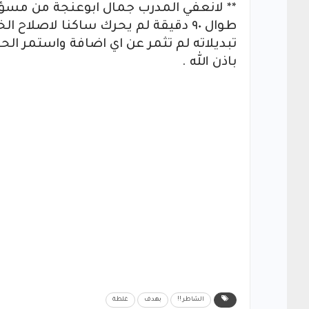
** لانعفي المدرب جمال ابوعنجة من مسؤول
طوال ٩٠ دقيقة لم يحرك ساكنا لاصلا
تبديلاته لم تثمر عن اي اضافة واستمر الحا
باذن الله .
الشاطر !!
بهدف
غلطة