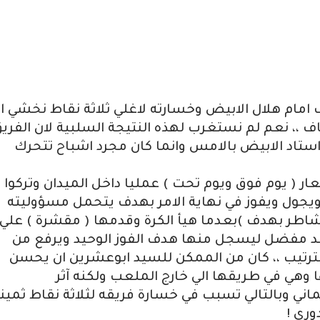
مام هلال الابيض وخسارته لاغلي ثلاثة نقاط نخشي ا
اف ،، نعم لم نستغرب لهذه النتيجة السلبية لان الفري
ستاد الابيض بالامس وانما كان مجرد اشباح تتحرك
ر ( يوم فوق ويوم تحت ) عمليا داخل الميدان وتركوا
جول ويفوز في نهاية الامر بهدف يتحمل مسؤوليته
اطر بهدف )بعدما هيأ الكرة وقدمها ( مقشرة ) علي
 مفضل ليسجل منها هدف الفوز الوحيد ويرفع من
ترتيب ،، كان من الممكن للسيد ابوعشرين ان يحسن
 وهي في طريقها الي خارج الملعب ولكنه آثر
ي وبالتالي تسبب في خسارة فريقه لثلاثة نقاط ثمين
وري !