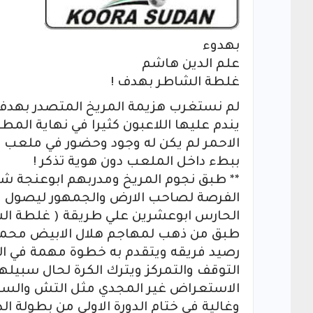
بهدوء
علم الدين هاشم
غلطة الشاطر بهدف !
لم نستغرب هزيمة المريخ المتصدر بهدف ا
يندم عليها اللاعبون كثيرا في نهاية المط
الاحمر لم يكن له وجود وحضور في ملعب ا
ببطء داخل الملعب دون هوية تذكر !
** طبق نجوم المريخ ومدربهم ابوعنجة شعا
الفرصة لصاحب الارض والجمهور ليصول وي
الحارس ابوعشرين علي طريقة ( غلطة الش
طبق من ذهب لمهاجم هلال الابيض محمد
رصيد فريقه ويتقدم به خطوة مهمة في ال
التوقف والتمركز ويترك الكرة لحال سبيلها
الاستعراض غير المجدي مثل التش والسمان
وغالية في ختام الدورة الاولي من بطولة الد