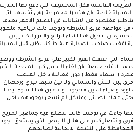
الهزيمة القاسية فكل المجموعة التي دفع بها المدرب
 المباراة خاصة وان هذه (المجموعة )هي نفسها التي
اطير مقنطرة من الاشادات في الاعلام الاحمر بعدما
ة في مواجهة فريق الشرطة وتوجت ذلك برباعية ملعوبة
رة ان يتحول هذا الاداء الرائع والفوز الكبير بين
(عشية وضحاها) الي اداء باهت وهزيمة مرة افقدت صاحب الصدارة ٣ نقاط كنا نظن قبل المبارا
اسماء التي حققت الفوز الكبير علي فريق الشرطة ووضع
صد النقاط خاصة وان لقاء الامس كان المحطة الاخير
ت مجرد ( اسماء فقط ) دون فعالية داخل الملعب
افرق بين التش والسماني ولا بين سيف تيري ورمضان
داوود وضياء الدين محجوب وينطبق هذا السوء ايضا
وحتي عماد الصيني ومايكل لم نشعر بوجودهم داخل
انها جاءت في توقيت كانت تتطلع فيه جماهير المريخ
 قوي وانتصار كبير علي هلال الابيض الذي يستحق نجوم
لمحافظة علي النتيجة الايجابية لصالحهم .