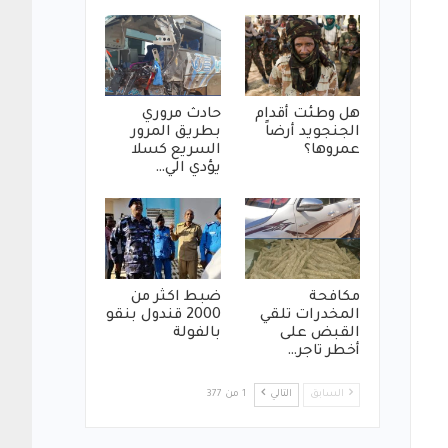
هل وطئت أقدام
حادث مروري
الجنجويد أرضاً
بطريق المرور
عمروها؟
السريع كسلا
يؤدي الي…
مكافحة
ضبط اكثر من
المخدرات تلقي
2000 قندول بنقو
القبض على
بالفولة
أخطر تاجر…
السابق
التالي
1 من 377