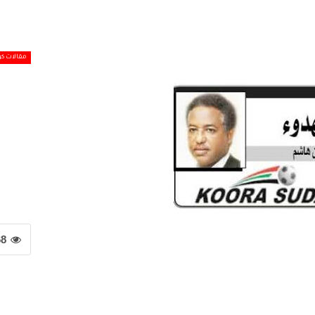
مقالات كو
68