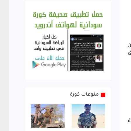
ن
ق
منوعات كورة
ة