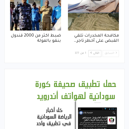
مكافحة المخدرات تلقي
ضبط اكثر من 2000 قندول
القبض على أخطر تاجر…
بنقو بالفولة
السابق
التالي
1 من 377