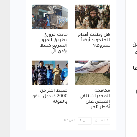
هل وطئت أقدام
حادث مروري
الجنجويد أرضاً
بطريق المرور
ن
عمروها؟
السريع كسلا
يؤدي الي…
ا
مكافحة
ضبط اكثر من
المخدرات تلقي
2000 قندول بنقو
القبض على
بالفولة
أخطر تاجر…
السابق
التالي
1 من 377