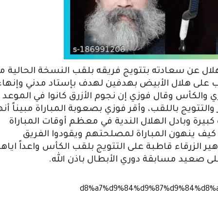
لهلال عن سعادته بتتويج فريقه بلقب النسخة الحالية م
على هلال الأبيض بهدفين لهدف بإستاد مدني وإنهاء
ري والكأس وقال فوزي إن نجوم الأزرق كانوا في الموعد
التتويج باللقب، وأقر فوزي بصعوبة المباراة مبيناً أنه
بيرة وبادل الهلال الندية في معظم أوقات المباراة
ة كيف ينهون المباراة لمصلحتهم ويقودوا الفريق
ر الزرقاء قاطبة على التتويج بلقب الكأس واعداً اياها
 صعيد مسابقة دوري الأبطال باذن الله.