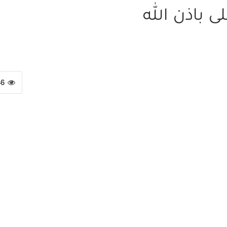
ى باذن الله
46