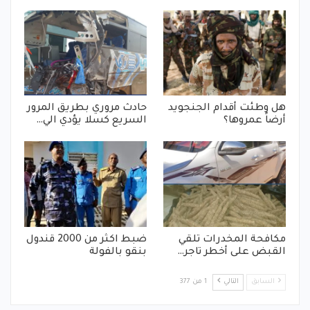
هل وطئت أقدام الجنجويد
حادث مروري بطريق المرور
أرضاً عمروها؟
السريع كسلا يؤدي الي…
مكافحة المخدرات تلقي
ضبط اكثر من 2000 قندول
القبض على أخطر تاجر…
بنقو بالفولة
السابق
التالي
1 من 377