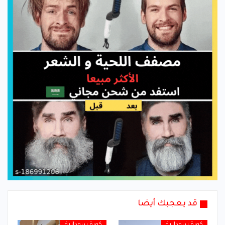
قد يعجبك أيضا
كورة سودانية
كورة سودانية