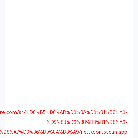
kpure.com/ar/%D8%B5%D8%AD%D9%8A%D9%81%D8%A9-
%D9%83%D9%88%D8%B1%D8%A9-
D8%A7%D9%86%D9%8A%D8%A9/net.koorasudan.app