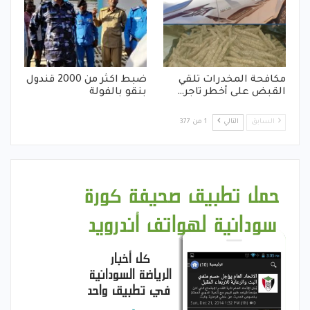
مكافحة المخدرات تلقي
ضبط اكثر من 2000 قندول
القبض على أخطر تاجر…
بنقو بالفولة
السابق
التالي
1 من 377