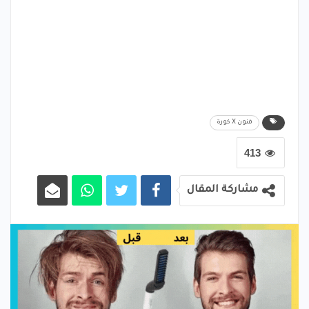
فنون X كورة
413
مشاركة المقال