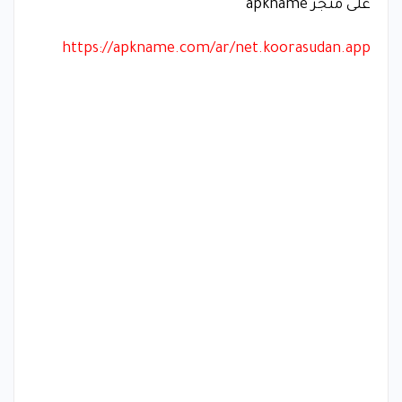
على متجر apkname
https://apkname.com/ar/net.koorasudan.app