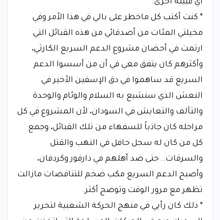
أي قبيلة أخرى.
* كنت أكتب كل ماخطر على بالي في هذا الأمر وفي
مخيلتي المئات من أصدقائي من هذه القبائل التي
ارتمت في أحضان مشروع الدعم السريع الكارثي،
وأكثرهم كان يتفق معي في أن من أسسوا الدعم
السريع قد ساهموا في دق الإسفين الأخير في
النعش الذي سنشيع به السلام والوئام والوحدة
والتآلف والتعايش في السودان، لأن المشروع في كل
مراحله كان جاذباً للسفهاء من تلك القبائل، وجمع
كل من كان له سجل حافل في النهب والقتل
والسرقات.. حتى ضد أهلهم في دارفور وكردفان،
وأصبح الدعم السريع مكب ضخم للتناقضات مازالت
تظهر مع مرور الوقت وتوضح أكثر.
* ذلك كان رأيي في منهج الحركة الشعبية لتحرير