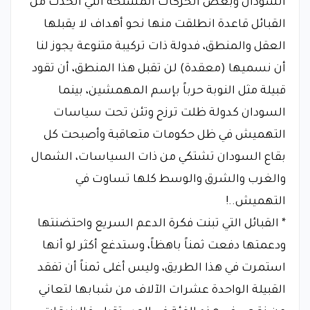
السودان وبعض الحركات المسلحة التي اتخذت من
القبائل قاعدة انطلقت منها نحو أهداف لا يقبلها
العقل والمنطق، فدولة ذات تركيبة متنوعة يجوز لنا
أن نسميها (معقدة) لن تقبل هذا المنطق، أن تقود
قبيلة مثل النوبة حرباً بإسم المهمشين، بينما
السودان كدولة ظلت ترزح وتئن تحت سياسات
التهميش في ظل حكومات متعاقبة وأصبحت كل
بقاع السودان تشتكي من ذات السياسات، الشمال
والغرب والشرق والوسط كلها تساوت في
التهميش..!
* القبائل التي تبنت فكرة الدعم السريع واحتضنتها
ودعمتها دفعت ثمناً باهظاً، وستدغع أكثر لو أنها
استمرت في هذا الطريق، وليس أغلى ثمناً أن تفقد
القبيلة الواحدة عشرات الآلاف من شبابها لتعاني