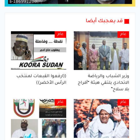
قد يعجبك أيضا
عام
عام
وزير الشباب والرياضة
((ارفعوا القبعات لمنتخب
الاتحادي يلتقي هيئة “أفراح
الرأس الأخضر))
بلا سلاح”
عام
عام