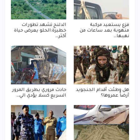
فزع يستعيد مركبة
الدلنج تشهد تطورات
منهوبة بعد ساعات من
خطيرة:الحلو يعرض حياة
نهبها…
أكثر…
هل وطئت أقدام الجنجويد
حادث مروري بطريق المرور
أرضاً عمروها؟
السريع كسلا يؤدي الي…