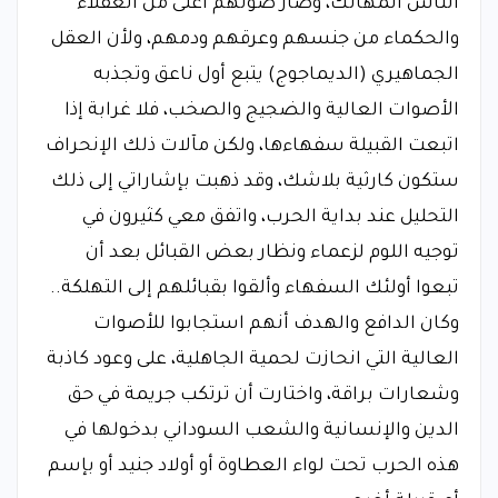
الناس المهالك، وصار صوتهم أعلى من العقلاء
والحكماء من جنسهم وعرقهم ودمهم، ولأن العقل
الجماهيري (الديماجوج) يتبع أول ناعق وتجذبه
الأصوات العالية والضجيج والصخب، فلا غرابة إذا
اتبعت القبيلة سفهاءها، ولكن مآلات ذلك الإنحراف
ستكون كارثية بلاشك، وقد ذهبت بإشاراتي إلى ذلك
التحليل عند بداية الحرب، واتفق معي كثيرون في
توجيه اللوم لزعماء ونظار بعض القبائل بعد أن
تبعوا أولئك السفهاء وألقوا بقبائلهم إلى التهلكة..
وكان الدافع والهدف أنهم استجابوا للأصوات
العالية التي انحازت لحمية الجاهلية، على وعود كاذبة
وشعارات براقة، واختارت أن ترتكب جريمة في حق
الدين والإنسانية والشعب السوداني بدخولها في
هذه الحرب تحت لواء العطاوة أو أولاد جنيد أو بإسم