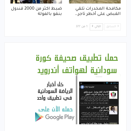
مكافحة المخدرات تلقي
ضبط اكثر من 2000 قندول
القبض على أخطر تاجر…
بنقو بالفولة
السابق
التالي
1 من 377