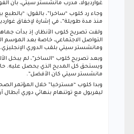
غوارديولا، مدرب مانشستر سيتي، بأن الفوز
وجاء رد كلوب “ساخرا”، بالقول: “بالطبع ب
منذ مدة طويلة”، في إشارة لإخفاق غوارديولا بت
ولفت تصريح كلوب الأنظار، إذ بدأت جماهير
التواصل الاجتماعي، خاصة بعد الموسم الم
ومانشستر سيتي بلقب الدوري الإنجليزي.
وبعد تصريح كلوب “الساخر”، لم يبخل الألما
ويستحق كل المديح الذي يحصل عليه. حاولن
مانشستر سيتي كان الأفضل”.
وبدا كلوب “مسترخيا” خلال المؤتمر الصحف
ليفربول مع توتنهام بنهائي دوري أبطال أو