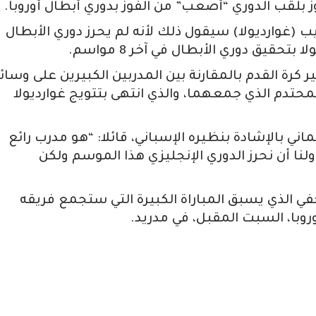
 بلقب الدوري “أصعب” من الفوز بدوري أبطال أوروبا.
يب (غوارديولا) سيقول ذلك لأنه لم يحرز دوري الأبطال
حقيق دوري الأبطال في آخر 8 مواسم.
 كرة القدم بالمقارنة بين المدربين الكبيرين على وسائ
حتدم الذي جمعهما، والذي انتهى بتتويج غوارديولا
ني بالإشادة بنظيره الإسباني، قائلا: “هو مدرب رائع
ا أن نحرز الدوري الإنجليزي هذا الموسم ولكن
ي الذي يسبق المباراة الكبيرة التي ستجمع فريقه
روبا، السبت المقبل، في مدريد.