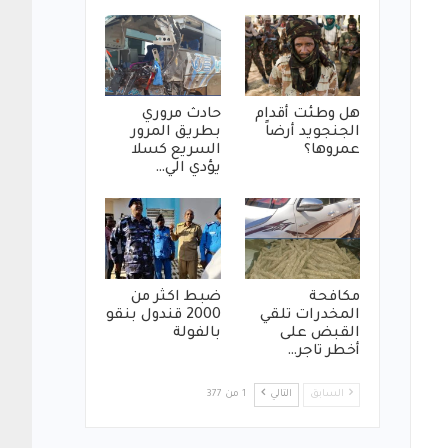
هل وطئت أقدام
حادث مروري
الجنجويد أرضاً
بطريق المرور
عمروها؟
السريع كسلا
يؤدي الي…
مكافحة
ضبط اكثر من
المخدرات تلقي
2000 قندول بنقو
القبض على
بالفولة
أخطر تاجر…
السابق
التالي
1 من 377