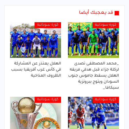
قد يعجبك أيضا
كورة سودانية
كورة سودانية
_محمد المصطفى تصدى
الهلال يعتذر عن المشاركة
لركلة جزاء قبل هدفي فريقه
في كأس غرب أفريقيا بسبب
الهلال يسقط جاموس جنوب
الظروف المناخية
السودان ويتوج ببرونزية
سيكافا_
كورة سودانية
كورة سودانية