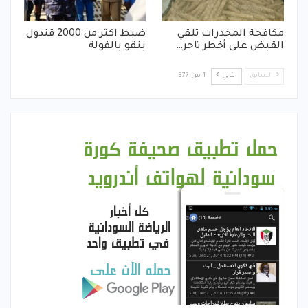
مكافحة المخدرات تلقي
ضبط اكثر من 2000 قندول
القبض على أخطر تاجر…
بنقو بالفولة
السابق
التالي
1 من 377