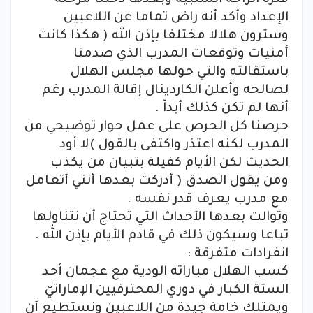
الإعداد وأكد أنه راض تماما عن اللاعبين
وسترون هلالا مختلفا بإذن الله ( هكذا كانت
أمنيات وتوقعات المدرب الذي صدمنا
باستقالته والتي حولها مجلس الهلال
لصالحه وأعلن الكاردينال إقالة المدرب رغم
أنها لم تكن كذلك أبداً .
حرصنا كل الحرص على عمل حوار توضيحي من
المدرب لكنه اعتذر واكتفى بالقول )لا أود
الحديث لكن الأيام كفيلة بتبيان من يكذب
ومن يقول الصدق ( أدركت بعدها أنني أتعامل
مع مدرب يعرف قدر نفسه .
وتوالت بعدها الأحداث التي تحتاج أن نتناولها
تباعا وسيكون ذلك في قادم الأيام بإذن الله .
انفرادات متفرقة :
كسب الهلال مباراته الودية مع عجمان أحد
الستة الكبار في دوري المحترفيين الإماراتيّ
ويمتلك خامة جيدة من اللاعبين ونستطيع أن