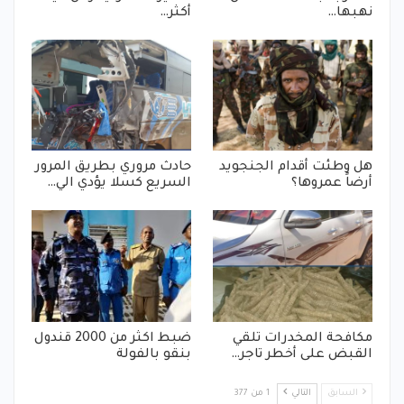
نهبها…
أكثر…
هل وطئت أقدام الجنجويد
حادث مروري بطريق المرور
أرضاً عمروها؟
السريع كسلا يؤدي الي…
مكافحة المخدرات تلقي
ضبط اكثر من 2000 قندول
القبض على أخطر تاجر…
بنقو بالفولة
السابق
التالي
1 من 377