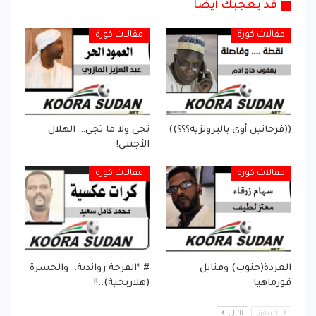
قد يعجبك أيضا
مقالات كورة
مقالات كورة
((فرحانين أوي بالبرونزيه؟؟؟))
تجي ولا ما تجي… الهلال
الأجنبي!
مقالات كورة
مقالات كورة
العردة(جنوب) وفنايل
# *الفرحة رواندية.. والحسرة
قورماهيا
(هلاريخية)..!!
السابق
التالي