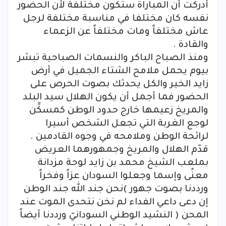
أدركت أن المباراة ستكون مختلفة لأن الحضور
نفسه كان مختلفا في مناسبة مختلفة لرجل
عاش مختلفاً ومات مختلفاً عن الزعماء
والقادة .
ومنذ الصباح الباكر والنسمات الصباحية تبشر
بيوم يحمل ملامح الشتاء الجميل في أرض
زايد الخير والكل يحدثك بصوت الحرص على
الحضور فما أجمل أن يكون الهلال سيد البلد
والمريخ زعيمها خارج حدود الوطن كمسكِّن
لوجع الغربة التي تجعل الشخص أسيرا
لرائحة الوطن وملامحه في وجوه القادمين .
قدّم الهلال والمريخ وجمهورهما العريض
بملعب الشيخ محمد بن زايد لوحة مزدانة
معنًى وإسما وجعلوا السودان عزاً وفخراً
ورددنا بصوت جهور )نحن جند الله جند الوطن
إن دعى داعي الفداء لم نخن نتحدى الموت عند
المحن ( النشيد الوطني السودانيّ ورددنا أيضاً