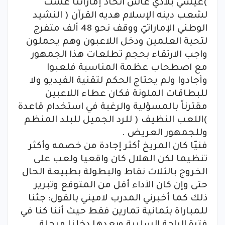
)عيشي بلادي عاش اتحاد إماراتنا عشت
لشعب دينه الإسلام هديه القرآن ( النشيد
الوطني الإماراتيّ ووقف نحو 48 ألف متفرج
لتحية العلمين ودخل اللاعبون وهم يحملون
واجب الارتقاء بحجم تطلعات هذا الجمهور
مع اصطحاب عظمة المناسبة فلعبوا
وأجادوا ولم يحتاج الحكم لتقنية الفيديو ولا
للبطاقات الملونة فكان عطاء اللاعبين
مقترناً بالمسؤلية والرغبة في استخدام قاعدة
)اللعب النظيف ( للرد الجميل للبلد المنظم
وللجمهور العريض .
فنيّا كان المريخ أكثر إجادة من خصمه وأكثر
تنظيما لكن الهلال كان واقعيا ولعب على
الخروج بالثلاث نقاط والبطولة بطبيعة الحال
حتى وإن كان الأداء أقل من المتوقع وتبرير
ذلك كما أخبرني المدرب لاميني بالقول: جئنا
للمباراة بثمانية تمارين فقط حيث أننا كنا في
فترة الراحة السلبية وبعدها دخلنا مرحلة