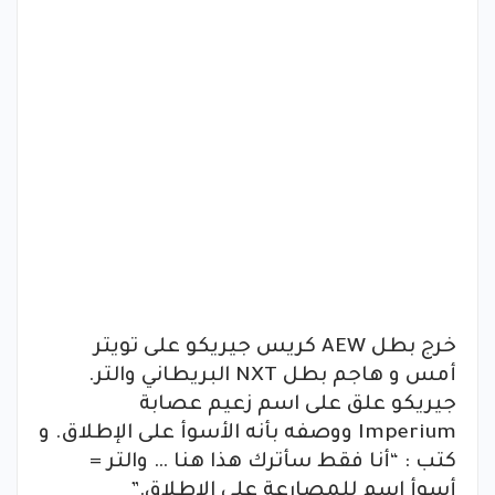
خرج بطل AEW كريس جيريكو على تويتر
أمس و هاجم بطل NXT البريطاني والتر.
جيريكو علق على اسم زعيم عصابة
Imperium ووصفه بأنه الأسوأ على الإطلاق. و
كتب : “أنا فقط سأترك هذا هنا … والتر =
أسوأ اسم للمصارعة على الإطلاق.”