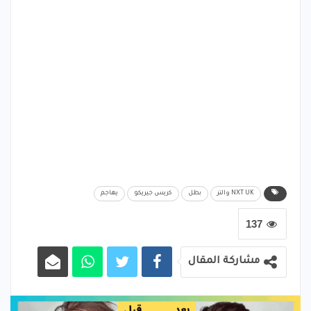
NXT UK والتر
بطل
كريس جيريكو
يهاجم
137
مشاركة المقال