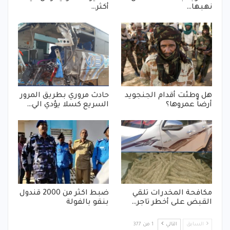
نهبها…
أكثر…
هل وطئت أقدام الجنجويد
حادث مروري بطريق المرور
أرضاً عمروها؟
السريع كسلا يؤدي الي…
مكافحة المخدرات تلقي
ضبط اكثر من 2000 قندول
القبض على أخطر تاجر…
بنقو بالفولة
السابق
التالي
1 من 377