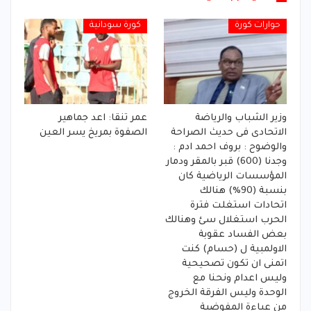
حوارات كورة
كورة سودانية
وزير الشباب والرياضة
عمر تنقا: اعد جماهير
الاتحادى فى حديث الصراحة
الصفوة بمريخ يسر العين
والوضوح : بروف احمد ادم :
وجدنا (600) قبر بالمقر ودمار
المؤسسات الرياضية كان
بنسبة (90%) هنالك
اتحادات استغلت فترة
الحرب استغلال سئ وهنالك
بعض الفساد عقوبة
الاولمبية ل (حسام) كنت
اتمنى ان تكون تصحيحية
وليس اعدام ونحنا مع
الوحدة وليس الفرقة الخروج
من عباءة المفوضية