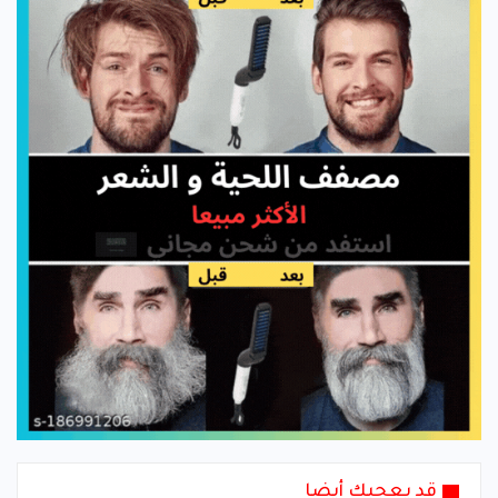
قد يعجبك أيضا