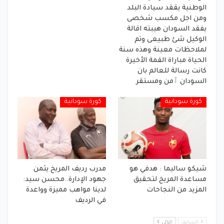
الوطنية يققد سيادة البلد
ومن اجل مكسب شخصى
يفقد السودان هيبته اقالة
الوكيل شئ طبيعى وتم
لملاحظات معينة وهذه سنة
الحياة مباراة القمة الأخيرة
كانت رسالة للعالم بان
السودان ٱمن ومستقر
كورة سودانية
كورة سودانية
شيكو ساليما : هدفي هو
مدرب رديف المريخ يثمن
مساعدة المريخ لتحقيق
جهود الإدارة..محسن سيد:
المزيد من النجاحات
لدينا مواهب مميزة وواعدة
في الرديف
السابق
التالي