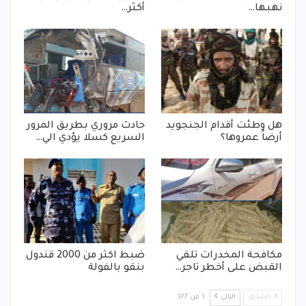
نهبها…
أكثر…
هل وطئت أقدام الجنجويد
حادث مروري بطريق المرور
أرضاً عمروها؟
السريع كسلا يؤدي الي…
مكافحة المخدرات تلقي
ضبط اكثر من 2000 قندول
القبض على أخطر تاجر…
بنقو بالفولة
السابق
التالي
1 من 377