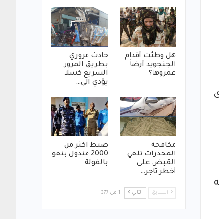
هل وطئت أقدام
حادث مروري
الجنجويد أرضاً
بطريق المرور
عمروها؟
السريع كسلا
يؤدي الي…
ى
مكافحة
ضبط اكثر من
المخدرات تلقي
2000 قندول بنقو
القبض على
بالفولة
أخطر تاجر…
ه
السابق
التالي
1 من 377