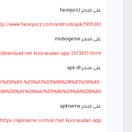
على متجر facequizz
tp://www.facequizz.com/android/apk/1995361/
على متجر mobogenie
download-net.koorasudan.app-3573651.html
على متجر apk-dl
%81%D8%A9-%D9%83%D9%88%D8%B1%D8%A9-
88%D8%AF%D8%A7%D9%86%D9%8A%D8%A9
على متجر apkname
https://apkname.com/ar/net.koorasudan.app