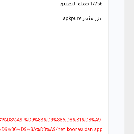
17756 حملو التطبيق
على متجر apkpure
%81%D8%A9-%D9%83%D9%88%D8%B1%D8%A9-
9%86%D9%8A%D8%A9/net.koorasudan.app