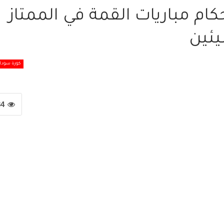
كام مباريات القمة في الممتاز
يئين
كورة سودان
34