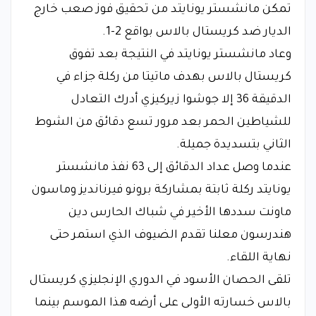
تمكن مانشستر يونايتد من تحقيق فوز صعب خارج
الديار ضد كريستال بالاس بواقع 2-1.
وعاد مانشستر يونايتد في النتيجة بعد تفوق
كريستال بالاس بهدف ماتيتا من ركلة جزاء في
الدقيقة 36 إلا جوشوا زيركيزي أدرك التعادل
للشياطين الحمر بعد مرور تسع دقائق من الشوط
الثاني بتسديدة جميلة.
عندما وصل عداد الدقائق إلى 63 نفذ مانشستر
يونايتد ركلة ثابتة بمشاركة برونو فيرنانديز وماسون
ماونت سددها الأخير في شباك الحارس دين
هندرسون معلنا تقدم الضيوف الذي استمر حتى
نهاية اللقاء.
تلقى الحصان الأسود في الدوري الإنجليزي كريستال
بالاس خسارته الأولى على أرضه هذا الموسم بينما