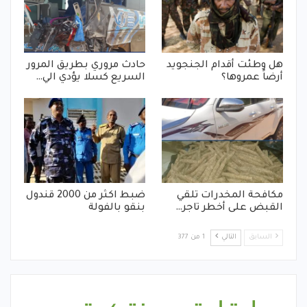
هل وطئت أقدام الجنجويد
حادث مروري بطريق المرور
أرضاً عمروها؟
السريع كسلا يؤدي الي…
مكافحة المخدرات تلقي
ضبط اكثر من 2000 قندول
القبض على أخطر تاجر…
بنقو بالفولة
السابق
التالي
1 من 377