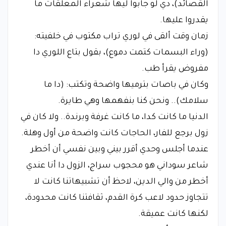
القصائد)، دي لو جابوا ليها شعراء المعلقات ما
يقدروا عليها.
​زمان وقت ألقى في لوري تراب مكتوب في خلفيته:
(وراء البسمات كتمت دموع)، بقول بتاع اللوري دا
مفروض يقرأ طب.
​وكان في باصات بترميها واضحة وتكتب: (دا ما
سلامك).. ونحن كنا بنفهمها وهي طايرة.
​الدنيا ما كانت كدا، ما كانت غرفة وبرندة.. ولا كان في
زول برجع للفار، الحاجات كانت واضحة من أول وهلة.
​عندما أجلس وحدي أقرر بيني وبين نفسي أن أخطر
شاعر سوداني هو محجوب سراج، الزول دا أنا عندي
أخطر من والي الدين، لاحظ أن تشبيهاتنا كانت لا
تتجاوز حدود لاعب كرة القدم، ثقافتنا كانت محدودة،
لكنها كانت عميقة.