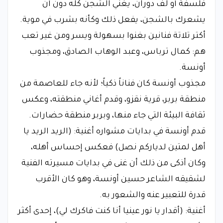
فلسفة أو لف دوران، يغني الشجن كله دون أن
يشعرك بالشجن، يفعل ذلك وكأنه بشرب في موية.
​أكتر تلاتة فنانين بغنوا بسهولة ويسر ومن غير تعب
هم: كمال ترباس، وعبد الوهاب الصادق، ومجذوب
أونسة.
​مجذوب أونسة كان فناناً ذكياً؛ لأنه جاء للعاصمة من
منطقة بربر، قرية نقزو، وقدم أغاني منطقته، وعكس
ثقافة البيئة التي جاء منها، وبربر منطقة حضارات.
​قدم أونسة في بدايات مشواره أغنية: (الريد الريد يا
أهل لمتين لدياركم نصل) فعكس إحساس أهله،
وكان أذكى من ذلك أن غنى في بدايات مسيرته الفنية
لشقيقه الشاعر حسين أونسة، وهو كان الأقرب
قدرة للتعبير عنه والشعور به.
​أغنية: (أقدار يا نور عينيا أنا كنت فاكرك لي)، إحدى أكثر