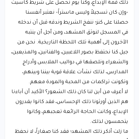
ذلك قمة الإبداع، وكنا يوم نحصل على شريط كاسيت
-وإن كان تسجيلاً وليس ماستراً- نعتبر أنفسنا
حصلنا على كنز؛ ننفخ الشريط وندقه قبل أن ندخله
في المسجل لنوثق المشهد، ومن أجل أن ينتبه
الآخرون إلى أهمية تلك اللحظة التاريخية. نحن من
جيل كنا نحتفظ بصور اللاعبين، والفنانين، والمذيعين،
والشعراء ونلصقها في دواليب الملابس وأدراج
المدارس، لذلك نشأت علاقة قوية بيننا وبينهم،
وتكونت تراكمات من المحبة والمودة معهم.
​لا أعرف من أين لنا كان ذلك الشعور؟ الأكيد أن آباءنا
هم الذين أورثونا ذلك الإحساس، فقد كانوا يقدرون
الإبداع، وكانت الحاجة الرائعة تعجبهم، وكانوا
يتحمسون لذلك.
​ما زلت أذكر ذلك المشهد؛ فقد كنا صغاراً، لا نحفظ