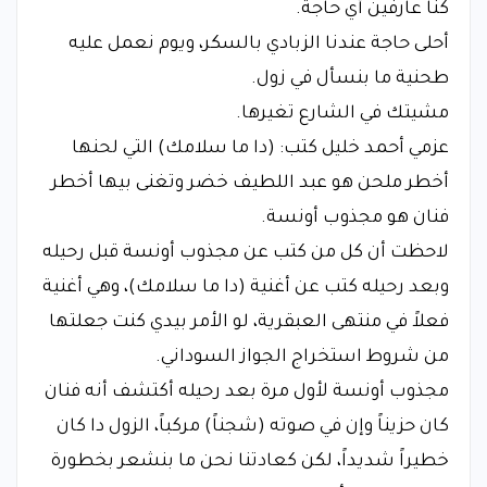
​كنا عارفين أي حاجة.
​أحلى حاجة عندنا الزبادي بالسكر، ويوم نعمل عليه
طحنية ما بنسأل في زول.
​مشيتك في الشارع تغيرها.
​عزمي أحمد خليل كتب: (دا ما سلامك) التي لحنها
أخطر ملحن هو عبد اللطيف خضر وتغنى بيها أخطر
فنان هو مجذوب أونسة.
​لاحظت أن كل من كتب عن مجذوب أونسة قبل رحيله
وبعد رحيله كتب عن أغنية (دا ما سلامك)، وهي أغنية
فعلاً في منتهى العبقرية، لو الأمر بيدي كنت جعلتها
من شروط استخراج الجواز السوداني.
​مجذوب أونسة لأول مرة بعد رحيله أكتشف أنه فنان
كان حزيناً وإن في صوته (شجناً) مركباً، الزول دا كان
خطيراً شديداً، لكن كعادتنا نحن ما بنشعر بخطورة