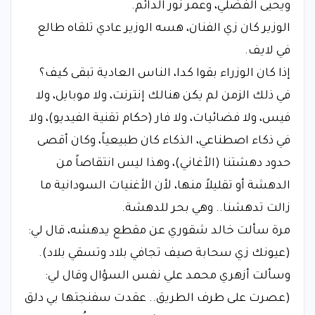
ويحيى الفضلي، وعمر نور الدائم.
​الوزير كان زي الفنان، هسه الوزير عادي تلقاه طالع
في لايف.
​إذا كان الوزراء بقوا كدا، الناس العادية تبقى كيف؟
​في ذلك الزمن لم يكن هنالك إنترنت، ولا موبايل، ولا
فيس، ولا فضائيات، ولا فار (حكام تقنية الفيديو)، ولا
في ذكاء اصطناعي، الذكاء كان طبيعياً، وكان أقصى
حدود دهشتنا (الأغاني)، وهذا ليس انتقاصاً من
الدهشة أو تقليلاً منها، لأن الأغنيات السودانية ما
زالت تدهشنا.. وهي بحر للدهشة.
​مرة سألت خالد شقوري عن مقطع يدهشه، قال لي:
(عيونك زي سحابة صيف تجافي بلاد وتسقي بلاد).
​وسألت أزهري محمد علي نفس السؤال وقال لي:
(عصرت على طرف الطريق.. عقدت سفنجتها بي دلق