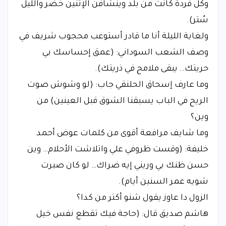
وكل فردة كانت من بلد وينشافن الإتنين خُضر والليل
سُتر).
​ولغاية الليلة أنا ما قادر أستوعب محجوب شريف في
وصف الشعب السوداني: (عمق إحساسك بي
حريتك.. يبقى ملامح في ذريتك).
​وما عارف إسحاق الحلنقي جاب: (لو وشوش صوت
الريح في الباب يسبقنا الشوق قبل العينين) من
وين؟
​وما شايف مرافعة أقوى من كلمات عوض أحمد
خليفة: (وقست ظروفي علي واتلاشت الأحلام… وين
حسن ظنك بي وريني إيه ضراك… لو كان صبرت
شويه عمر السنين أيام).
​الزول دا عاوز يقول شنو أكتر من كدا؟
​هاشم صديق قال: (حاجة فيك تقطع نفس خيل