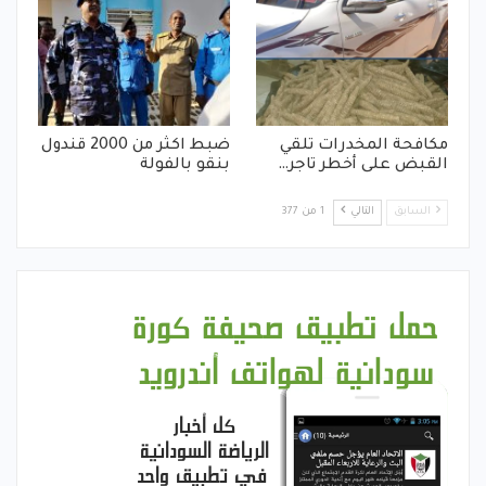
مكافحة المخدرات تلقي
ضبط اكثر من 2000 قندول
القبض على أخطر تاجر…
بنقو بالفولة
السابق
التالي
1 من 377