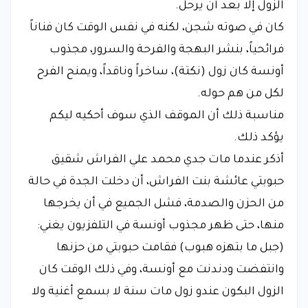
الزول إلا بعد أن يرحل.
​كان في صوته شجن، لكنه في نفس الوقت كان فناناً
فرائحياً، بنشر البهجة والفرحة والسرور، مجذوب
أونسة كان زول (نكتة)، ساخراً وناقداً، ويمنح الفرح
لكل من هم حوله.
​مناسبة ذلك أن الموقف الذي سوف أحكيه ليكم
يؤكد ذلك.
​أذكر عندما مات جدي محمد علي الفراش شقيق
حبوبتي عائشة بنت الفراش، أن دخلت الجدة في حالة
من الحزن والصدمة، فشل الجميع في أن يخرجها
منها، حتى ظهر مجذوب أونسة في التلفزيون يغني:
(جبل ما بتهزه هبوب) فقامت حبوبتي من حزنها
وانتفضت ودندنت مع أونسة، وفي ذلك الوقت كان
الزول البكون عندو زول مات سنة لا بسمع أغنية ولا