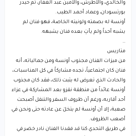
والخالدي، والأطرش، والأمين عبد الغفار، ثم حيدر
بورتسودان، وعماد أحمد الطيب.
​أونسة له بصمته ولونيته الخاصة، فهو فنان لم
يشبه أحداً ولم يأتِ بعده فنان يشبهه.
…
​متاريس
​من ميزات الفنان مجذوب أونسة ومن جمالياته، أنه
فنان كان اجتماعياً، تجده مشاركاً في كل المناسبات،
والحادث الذي تعرض له يثبت ذلك، فقد كان مجذوب
أونسة عائداً من منطقة نقزو بعد المشاركة في عزاء
أحد أقاربه، ورغم أن ظروف السفر والتنقل أصبحت
صعبة، إلا أن أونسة لم يتخلَ عن عادته حتى ونحن في
أصعب الظروف.
​في طريق التحدي كنا قد فقدنا الفنان نادر خضر في