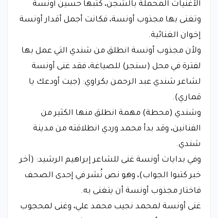
الأغنيات المحملة بالشجن، كتبها حسين أونسة
وتغنى بها مجذوب أونسة، فكانت أجمل أقدار أونسة
إخوان الغنائية.
​ولأن مجذوب أونسة انطلق من شندي التي عمل بها
لفترة في محل (سنجر) للصياغة، فقد غنى أونسة
لشاعر شندي عبد الرحمن بكراوي: (جيت أودعك يا
قماري).
​وشندي (محطة) مهمة انطلق منها الكثير من
الفنانين، وقد بدأ محمد وردي انطلاقته من مدينة
شندي.
​وفي بدايات أونسة غنى للشاعر إبراهيم الرشيد: (آخر
خبر كتبوا الجواب)، وهو نص نُشر في إحدى الصحف
فاختار مجذوب أونسة أن يتغنى به.
​غنى أونسة لمحمد نجيب محمد علي، وغنى لمحجوب