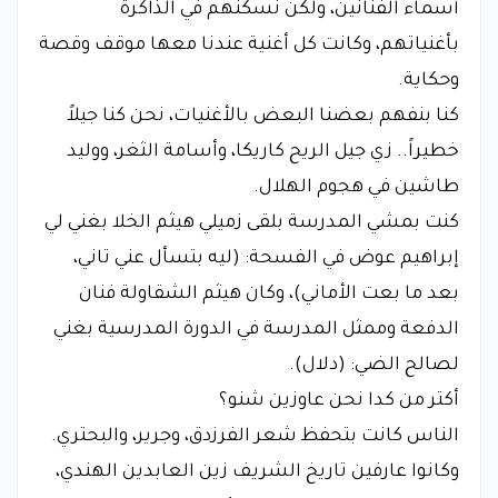
أسماء الفنانين، ولكن نسكنهم في الذاكرة
بأغنياتهم، وكانت كل أغنية عندنا معها موقف وقصة
وحكاية.
​كنا بنفهم بعضنا البعض بالأغنيات، نحن كنا جيلاً
خطيراً.. زي جيل الريح كاريكا، وأسامة الثغر، ووليد
طاشين في هجوم الهلال.
​كنت بمشي المدرسة بلقى زميلي هيثم الخلا بغني لي
إبراهيم عوض في الفسحة: (ليه بتسأل عني تاني،
بعد ما بعت الأماني)، وكان هيثم الشقاولة فنان
الدفعة وممثل المدرسة في الدورة المدرسية بغني
لصالح الضي: (دلال).
​أكتر من كدا نحن عاوزين شنو؟
​الناس كانت بتحفظ شعر الفرزدق، وجرير، والبحتري.
​وكانوا عارفين تاريخ الشريف زين العابدين الهندي،