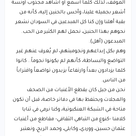
الموقف، لذلك كلما أسمع أو أشاهد مجذوب أونسة
أشعر بجميله علينا، وأحس بالحنين إليه، كأنه من
بقية أهلنا وإن كنا كل المبدعين في السودان نشعر
نحوهم بهذا الحنين، نحمل لهم الكثير من الحب.
​المبدعون (أهل).
​وهم بكل إبداعهم ونجوميتهم، لم يُعرف عنهم غير
التواضع والبساطة، كأنهم لم يكونوا نجوماً.. كانوا
كلما يزدادون بعداً وارتفاعاً يزيدون تواضعاً واقتراباً
من الناس.
​نحن من جيل كان يقطع الأغنيات من الصحف
والمجلات ويحتفظ بها في دفاتر خاصة، قبل أن تكون
متاحة في الشبكة العنكبوتية، وكنا نرمي في ثنايا
كلامنا -كنوع من التباهي الثقافي- مقاطع من أغنيات
عثمان حسين، ووردي، وكابلي، وحمد الريح، ونعتبر