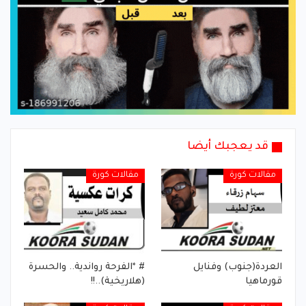
قد يعجبك أيضا
مقالات كورة
مقالات كورة
العردة(جنوب) وفنايل
# *الفرحة رواندية.. والحسرة
قورماهيا
(هلاريخية)..!!