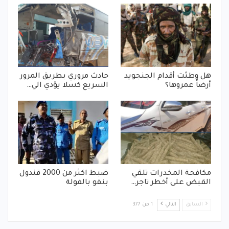
هل وطئت أقدام الجنجويد
حادث مروري بطريق المرور
أرضاً عمروها؟
السريع كسلا يؤدي الي…
مكافحة المخدرات تلقي
ضبط اكثر من 2000 قندول
القبض على أخطر تاجر…
بنقو بالفولة
السابق
التالي
1 من 377