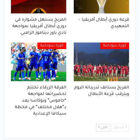
قرعة دوري أبطال أفريقيا –
المريخ يستهل مشواره في
التمهيدي
دوري أبطال أفريقيا بمواجهة
نادي باور ديناموز الزامبي
كورة سودانية
كورة سودانية
المريخ يستانف تدريباته اليوم
الفرقة الزرقاء تختتم
ويترقب قرعة الأبطال
تحضيراتها لمواجهة
“جاموس” وبوكاسا يعد
بـ”هلال مختلف” في محطة
سيكافا الإعدادية
السابق
التالي