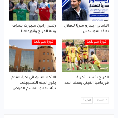
الألماني زينبارو مدربًا للهلال
رئیس رایون سبورت يشرّف
بعقد لموسمين
ودية المريخ وقورماهيا
كورة سودانية
كورة سودانية
المريخ يكسب تجربة
الاتحاد السوداني لكرة القدم
قورماهيا الكيني بهدف أسد
يكون لجنة التسجيلات
برئاسة ابو القاسم العوض
السابق
التالي