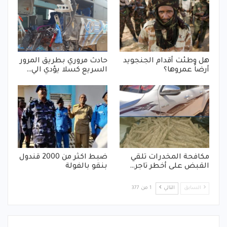
هل وطئت أقدام الجنجويد
حادث مروري بطريق المرور
أرضاً عمروها؟
السريع كسلا يؤدي الي…
مكافحة المخدرات تلقي
ضبط اكثر من 2000 قندول
القبض على أخطر تاجر…
بنقو بالفولة
السابق
التالي
1 من 377