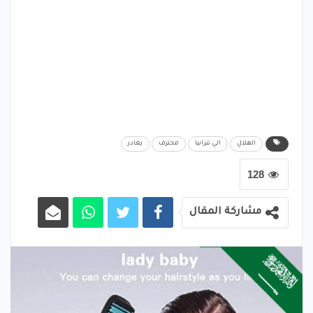
الهلالِ
الي تنزانيا
محترف
يغادر
128
مشاركة المقال