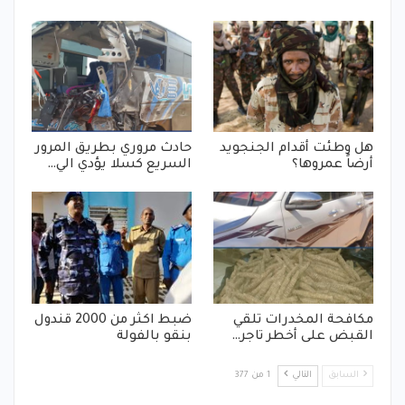
هل وطئت أقدام الجنجويد
حادث مروري بطريق المرور
أرضاً عمروها؟
السريع كسلا يؤدي الي…
مكافحة المخدرات تلقي
ضبط اكثر من 2000 قندول
القبض على أخطر تاجر…
بنقو بالفولة
السابق
التالي
1 من 377