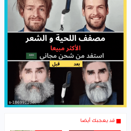
قد يعجبك أيضا