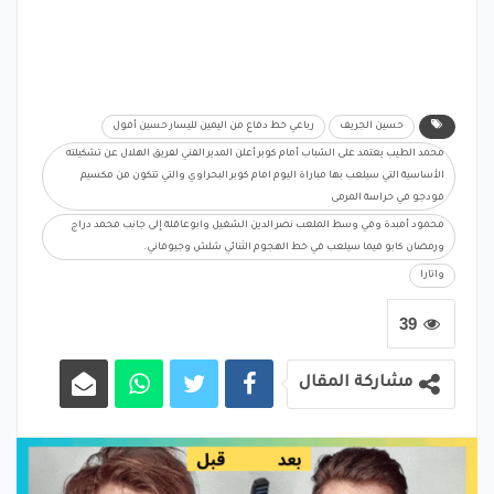
حسين الجريف
رباعي خط دفاع من اليمين لليسار حسين أفول
محمد الطيب يعتمد على الشباب أمام كوبر أعلن المدير الفني لفريق الهلال عن تشكيلته
الأساسية التي سيلعب بها مباراة اليوم امام كوبر البحراوي والتي تتكون من مكسيم
فودجو في حراسة المرمى
محمود أمبدة وفي وسط الملعب نصر الدين الشغيل وابوعاقلة إلى جانب محمد دراج
ورمضان كابو فيما سيلعب في خط الهجوم الثنائي شلش وجيوفاني.
واتارا
39
مشاركة المقال