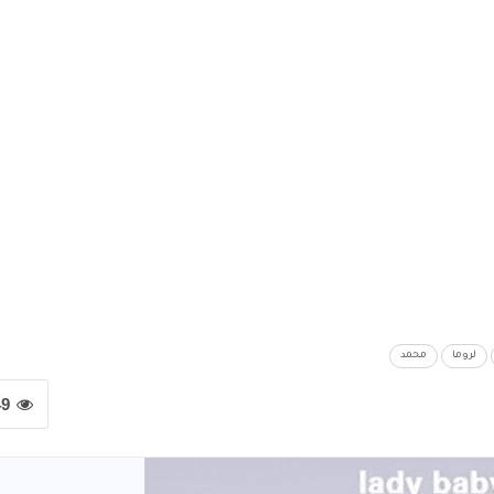
لروما
محمد
49