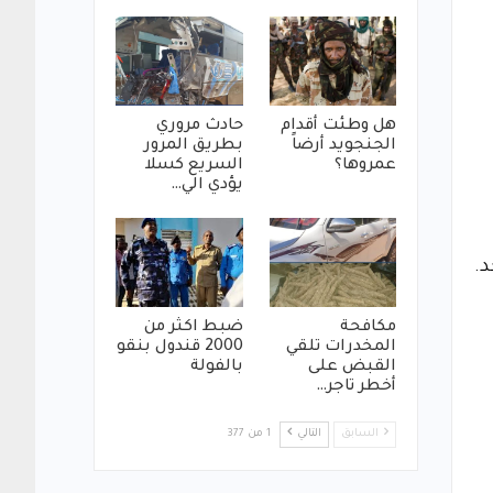
هل وطئت أقدام
حادث مروري
الجنجويد أرضاً
بطريق المرور
عمروها؟
السريع كسلا
يؤدي الي…
د.
مكافحة
ضبط اكثر من
المخدرات تلقي
2000 قندول بنقو
القبض على
بالفولة
أخطر تاجر…
السابق
التالي
1 من 377