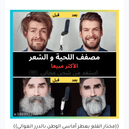
((مختار القلع يعطر أماسي الوطن بالدرر الغوالي))