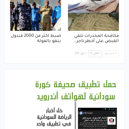
مكافحة المخدرات تلقي
ضبط اكثر من 2000 قندول
القبض على أخطر تاجر…
بنقو بالفولة
السابق
التالي
1 من 377