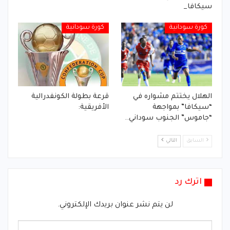
سيكافا_
كورة سودانية
كورة سودانية
الهلال يختتم مشواره في
قرعة بطولة الكونفدرالية
“سيكافا” بمواجهة
الأفريقية:
“جاموس” الجنوب سوداني..
السابق
التالي
اترك رد
لن يتم نشر عنوان بريدك الإلكتروني.