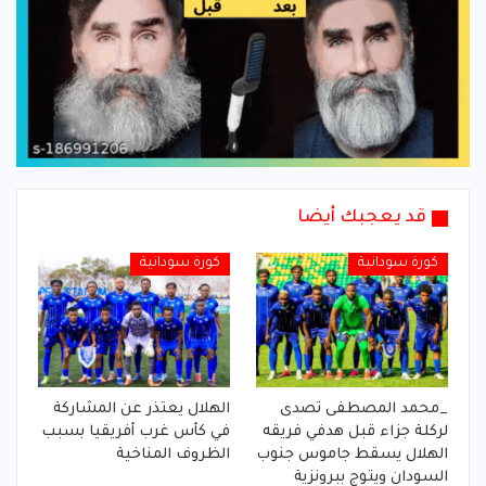
قد يعجبك أيضا
كورة سودانية
كورة سودانية
_محمد المصطفى تصدى
الهلال يعتذر عن المشاركة
لركلة جزاء قبل هدفي فريقه
في كأس غرب أفريقيا بسبب
الهلال يسقط جاموس جنوب
الظروف المناخية
السودان ويتوج ببرونزية