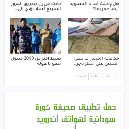
هل وطئت أقدام الجنجويد
حادث مروري بطريق المرور
أرضاً عمروها؟
السريع كسلا يؤدي الي…
مكافحة المخدرات تلقي
ضبط اكثر من 2000 قندول
القبض على أخطر تاجر…
بنقو بالفولة
السابق
التالي
1 من 377