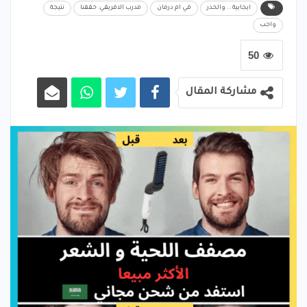
ايجابية .. والحذر
في ام درمان
مدرب الافريقي: حققنا
نتيجة
واجب
50
مشاركة المقال