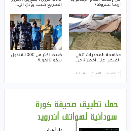
هل وطئت أقدام الجنجويد
حادث مروري بطريق المرور
أرضاً عمروها؟
السريع كسلا يؤدي الي…
مكافحة المخدرات تلقي
ضبط اكثر من 2000 قندول
القبض على أخطر تاجر…
بنقو بالفولة
السابق
التالي
1 من 377