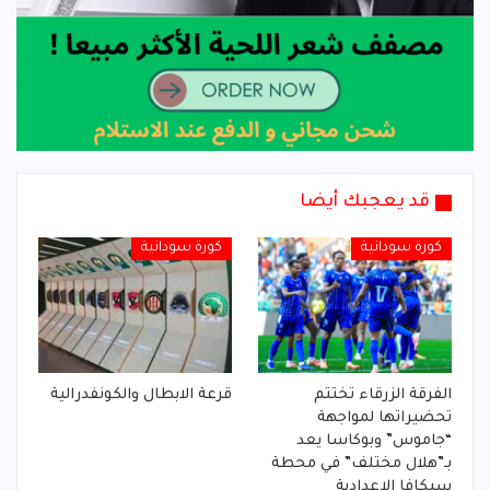
قد يعجبك أيضا
كورة سودانية
كورة سودانية
الفرقة الزرقاء تختتم
قرعة الابطال والكونفدرالية
تحضيراتها لمواجهة
“جاموس” وبوكاسا يعد
بـ”هلال مختلف” في محطة
سيكافا الإعدادية