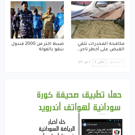
مكافحة المخدرات تلقي
ضبط اكثر من 2000 قندول
القبض على أخطر تاجر…
بنقو بالفولة
السابق
التالي
1 من 377