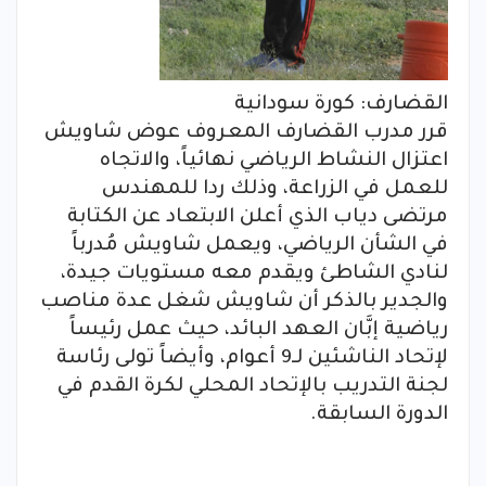
القضارف: كورة سودانية
قرر مدرب القضارف المعروف عوض شاويش
اعتزال النشاط الرياضي نهائياً، والاتجاه
للعمل في الزراعة، وذلك ردا للمهندس
مرتضى دياب الذي أعلن الابتعاد عن الكتابة
في الشأن الرياضي، ويعمل شاويش مُدرباً
لنادي الشاطئ ويقدم معه مستويات جيدة،
والجدير بالذكر أن شاويش شغل عدة مناصب
رياضية إبَّان العهد البائد، حيث عمل رئيساً
لإتحاد الناشئين لـ9 أعوام، وأيضاً تولى رئاسة
لجنة التدريب بالإتحاد المحلي لكرة القدم في
الدورة السابقة.