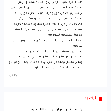
كاننا لانعرف هؤلاء الإداريين وينقلب عليهم الإداريين
ويصفوهم بالمرتشيين ويصفهم اللاعب ين بانهم يمكن
ان يشترو بصحن فول ومرات كرت شحن وحق ركشه
ويصف احدهم بان زملائه يحاربونهم ويستعمل في
الصحف كثير من الالفاظ الغير لائقه ويتم فيها محاربه
اشخاص بصوره شتم يوميا ….غايتو فقدنا فيكم الثقه
وكرهنا الصحافة السودانيه
صحافة الكذب والموالاة ..الواحد كان بتعشم يقرا اخبار
صادقه
وتحاليل واقعيه بس طلعتو لسانكم طويل بس
وتتحدثون عن فلان كذاب وفلان مرتشي وفلان متحيز
وفلان فاشل وهلمجرا .تاني اي حاجه بتكتبوها سيوفو انتو
منها وين واي كاتب غير منضبط سنرد عليه .
الرد
اترك رد
لن يتم نشر عنوان بريدك الإلكتروني.