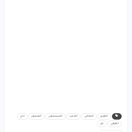
التقرير
الصافي
اللاعب
المستشفى
المنشور
حاج
حقيقي
عن