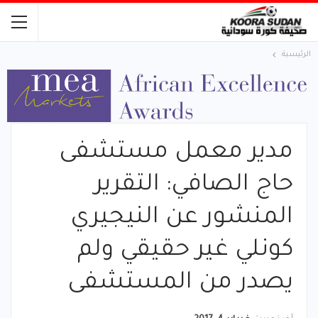
الرئيسية
مدير معمل مستشفى
حاج الصافي: التقرير
المنشور عن النيجيري
كونلي غير حقيقي ولم
يصدر من المستشفى