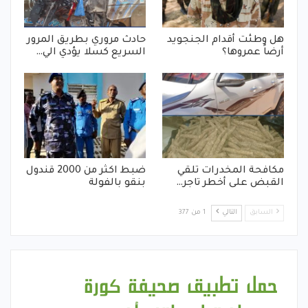
هل وطئت أقدام الجنجويد
حادث مروري بطريق المرور
أرضاً عمروها؟
السريع كسلا يؤدي الي…
مكافحة المخدرات تلقي
ضبط اكثر من 2000 قندول
القبض على أخطر تاجر…
بنقو بالفولة
السابق
التالي
1 من 377