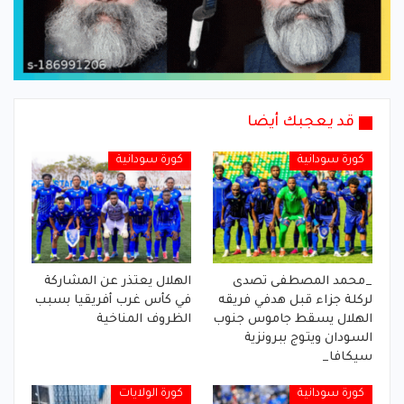
قد يعجبك أيضا
كورة سودانية
كورة سودانية
_محمد المصطفى تصدى
الهلال يعتذر عن المشاركة
لركلة جزاء قبل هدفي فريقه
في كأس غرب أفريقيا بسبب
الهلال يسقط جاموس جنوب
الظروف المناخية
السودان ويتوج ببرونزية
سيكافا_
كورة سودانية
كورة الولايات