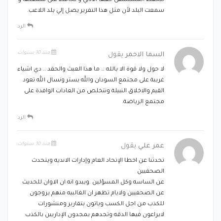
لتحفظ المستشفى حقها الأدبي و تحافظ على سمعتها و
سمعت البلد لأن مثل هذا التقرير يصل إلي بلد اللاعب.
الرد
منذ 10 سنوات
السما الاحمر
يقول
لا حول ولا قوة الا بالله … ما هذا العبث والحقد .. دي اشياء
غريبة على مجتمع السودان والله يستر ونسال الله تعود
القيم والاخلاق النبيلة ونتخلص من العادات الوافدة على
مجتمع الرياضة.
الرد
منذ 10 سنوات
عمر علي
يقول
تحدثنا عن اخطا الإتحاد العام وإدارات الانديه ويتحدث
الصحفيين
عن الساسه وكل المسؤلين .ويبدو انه ان الاوان للحديث
عن الصحفيين ولايام تظهر ان الغالبيه منهم يروجون
للكذب من اجل الكسب وياتون بتقارير ومنشورات
لايراعون فيها الدقه وتجدهم يمجدون الإداريين بالكذب